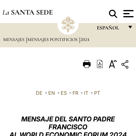
La
SANTA SEDE
ESPAÑOL
MENSAJES
MENSAJES PONTIFICIOS
2024
FRANÇAIS
ENGLISH
ITALIANO
PORTUGUÊS
ESPAÑOL
DE
-
EN
-
ES
-
FR
-
IT
-
PT
DEUTSCH
POLSKI
MENSAJE DEL SANTO PADRE
العربيّة
FRANCISCO
AL WORLD ECONOMIC FORUM 2024
中文