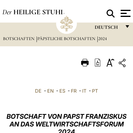
Der
HEILIGE STUHL
DEUTSCH
BOTSCHAFTEN
PÄPSTLICHE BOTSCHAFTEN
FRANÇAIS
2024
ENGLISH
ITALIANO
PORTUGUÊS
ESPAÑOL
DE
-
EN
-
ES
-
FR
-
IT
-
PT
DEUTSCH
POLSKI
BOTSCHAFT VON PAPST FRANZISKUS
العربيّة
AN DAS WELTWIRTSCHAFTSFORUM
2024
中文