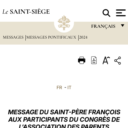
Le
SAINT-SIÈGE
FRANÇAIS
MESSAGES
MESSAGES PONTIFICAUX
2024
FRANÇAIS
ENGLISH
ITALIANO
PORTUGUÊS
ESPAÑOL
FR
-
IT
DEUTSCH
POLSKI
MESSAGE DU SAINT-PÈRE FRANÇOIS
العربيّة
AUX PARTICIPANTS DU CONGRÈS DE
L’ASSOCIATION DES PARENTS
中文