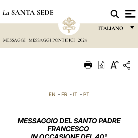
La
SANTA SEDE
ITALIANO
MESSAGGI
MESSAGGI PONTIFICI
2024
FRANÇAIS
ENGLISH
ITALIANO
PORTUGUÊS
ESPAÑOL
EN
-
FR
-
IT
-
PT
DEUTSCH
POLSKI
MESSAGGIO DEL SANTO PADRE
العربيّة
FRANCESCO
IN OCCASIONE DEL 40°
中文