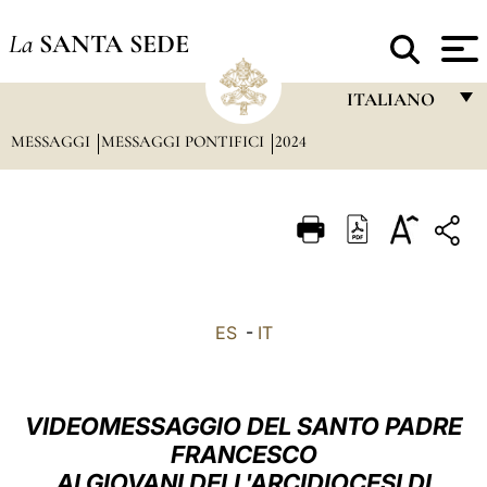
La
SANTA SEDE
ITALIANO
MESSAGGI
MESSAGGI PONTIFICI
2024
FRANÇAIS
ENGLISH
ITALIANO
PORTUGUÊS
ESPAÑOL
ES
-
IT
DEUTSCH
POLSKI
VIDEOMESSAGGIO DEL SANTO PADRE
العربيّة
FRANCESCO
AI GIOVANI DELL'ARCIDIOCESI DI
中文