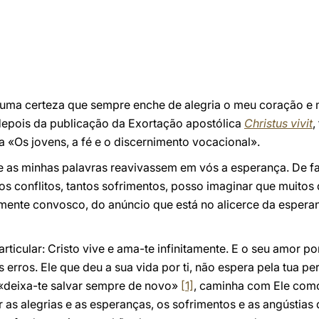
É uma certeza que sempre enche de alegria o meu coração e 
epois da publicação da Exortação apostólica
Christus vivit
,
«Os jovens, a fé e o discernimento vocacional».
e as minhas palavras reavivassem em vós a esperança. De fa
os conflitos, tantos sofrimentos, posso imaginar que muito
amente convosco, do anúncio que está no alicerce da esperan
ticular: Cristo vive e ama-te infinitamente. E o seu amor po
 erros. Ele que deu a sua vida por ti, não espera pela tua pe
 «deixa-te salvar sempre de novo»
[1]
, caminha com Ele com
 as alegrias e as esperanças, os sofrimentos e as angústias 