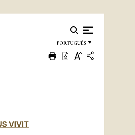
PORTUGUÊS
FRANÇAIS
ENGLISH
ITALIANO
PORTUGUÊS
ESPAÑOL
DEUTSCH
S VIVIT
POLSKI