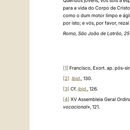
Queridos jovens, vós sois a e
para a vida do Corpo de Crist
como o dum motor limpo e ágil,
por isto; e vós, por favor, rez
Roma, São João de Latrão, 25
[1]
Francisco, Exort. ap. pós-s
[2]
Ibid.
, 130.
[3]
Cf.
ibid.
, 126.
[4]
XV Assembleia Geral Ordiná
vocacional
», 121.