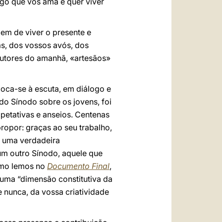
igo que vos ama e quer viver
gem de viver o presente e
as, dos vossos avós, dos
trutores do amanhã, «artesãos»
loca-se à escuta, em diálogo e
do Sínodo sobre os jovens, foi
petativas e anseios. Centenas
ropor: graças ao seu trabalho,
i uma verdadeira
um outro Sínodo, aquele que
como lemos no
Documento Final
,
é uma “dimensão constitutiva da
 nunca, da vossa criatividade