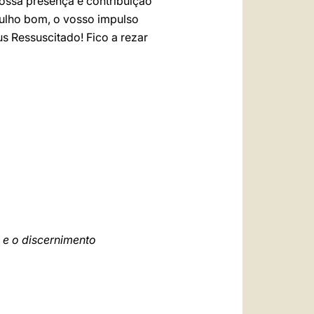
vossa presença e contribuição
rulho bom, o vosso impulso
s Ressuscitado! Fico a rezar
 e o discernimento