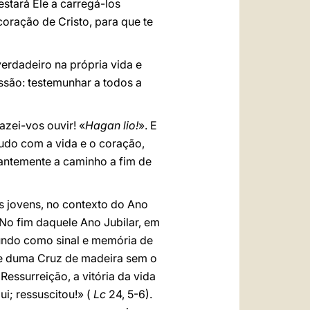
stará Ele a carregá-los
coração de Cristo, para que te
erdadeiro na própria vida e
ssão: testemunhar a todos a
azei-vos ouvir! «
Hagan lio!
». E
tudo com a vida e o coração,
ssantemente a caminho a fim de
s jovens, no contexto do Ano
No fim daquele Ano Jubilar, em
mundo como sinal e memória de
se duma Cruz de madeira sem o
essurreição, a vitória da vida
ui; ressuscitou!» (
Lc
24, 5-6).