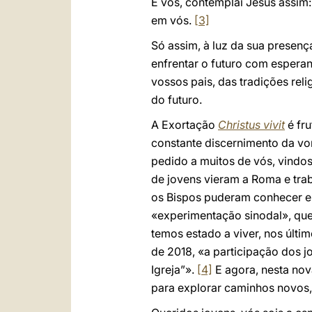
E vós, contemplai Jesus assim:
em vós.
[3]
Só assim, à luz da sua presenç
enfrentar o futuro com esperan
vossos pais, das tradições rel
do futuro.
A Exortação
Christus vivit
é fru
constante discernimento da von
pedido a muitos de vós, vindos
de jovens vieram a Roma e trab
os Bispos puderam conhecer e 
«experimentação sinodal», que
temos estado a viver, nos últ
de 2018, «a participação dos j
Igreja”».
[4]
E agora, nesta nov
para explorar caminhos novos, 