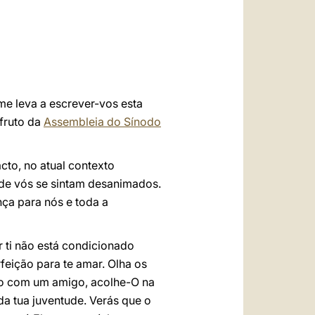
العربيّة
中文
LATINE
me leva a escrever-vos esta
 fruto da
Assembleia do Sínodo
cto, no atual contexto
s de vós se sintam desanimados.
ça para nós e toda a
r ti não está condicionado
rfeição para te amar. Olha os
o com um amigo, acolhe-O na
da tua juventude. Verás que o