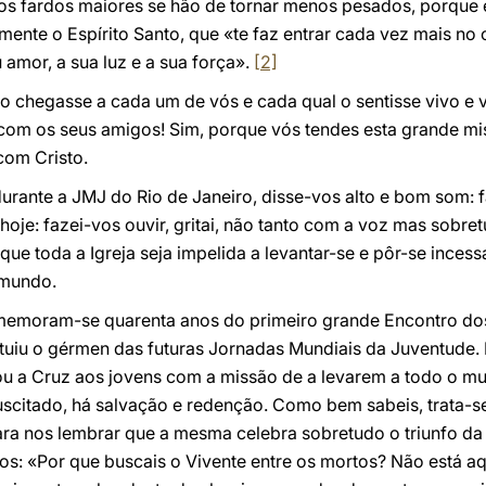
 os fardos maiores se hão de tornar menos pesados, porque e
amente o Espírito Santo, que «te faz entrar cada vez mais no 
amor, a sua luz e a sua força».
[2]
 chegasse a cada um de vós e cada qual o sentisse vivo e v
r com os seus amigos! Sim, porque vós tendes esta grande mi
com Cristo.
durante a JMJ do Rio de Janeiro, disse-vos alto e bom som: f
oje: fazei-vos ouvir, gritai, não tanto com a voz mas sobre
 que toda a Igreja seja impelida a levantar-se e pôr-se ince
 mundo.
omemoram-se quarenta anos do primeiro grande Encontro do
tuiu o gérmen das futuras Jornadas Mundiais da Juventude. 
gou a Cruz aos jovens com a missão de a levarem a todo o 
uscitado, há salvação e redenção. Como bem sabeis, trata-
ra nos lembrar que a mesma celebra sobretudo o triunfo da R
dos: «Por que buscais o Vivente entre os mortos? Não está aq