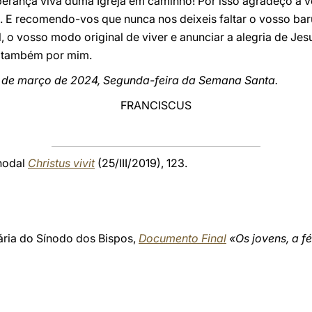
sperança viva duma Igreja em caminho! Por isso agradeço a 
o. E recomendo-vos que nunca nos deixeis faltar o vosso ba
 o vosso modo original de viver e anunciar a alegria de Jesu
ai também por mim.
 de março de 2024, Segunda-feira da Semana Santa.
FRANCISCUS
inodal
Christus vivit
(25/III/2019), 123.
ria do Sínodo dos Bispos,
Documento Final
«Os jovens, a fé