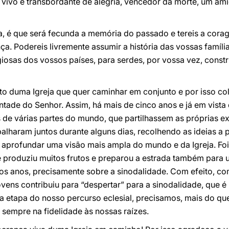
 vivo e transbordante de alegria, vencedor da morte, um am
a, é que será fecunda a memória do passado e tereis a cora
ça. Podereis livremente assumir a história das vossas famíli
igiosas dos vossos países, para serdes, por vossa vez, cons
to duma Igreja que quer caminhar em conjunto e por isso co
tade do Senhor. Assim, há mais de cinco anos e já em vista 
 de várias partes do mundo, que partilhassem as próprias ex
alharam juntos durante alguns dias, recolhendo as ideias a p
aprofundar uma visão mais ampla do mundo e da Igreja. Fo
 produziu muitos frutos e preparou a estrada também para 
imos anos, precisamente sobre a sinodalidade. Com efeito, 
ovens contribuiu para “despertar” para a sinodalidade, que 
a etapa do nosso percurso eclesial, precisamos, mais do que
sempre na fidelidade às nossas raízes.