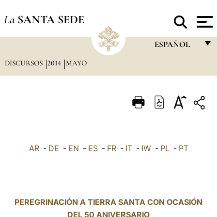
La
SANTA SEDE
ESPAÑOL
DISCURSOS
2014
MAYO
FRANÇAIS
ENGLISH
ITALIANO
PORTUGUÊS
ESPAÑOL
AR
-
DE
-
EN
-
ES
-
FR
-
IT
-
IW
-
PL
-
PT
DEUTSCH
POLSKI
العربيّة
PEREGRINACIÓN A TIERRA SANTA CON OCASIÓN
DEL 50 ANIVERSARIO
中文