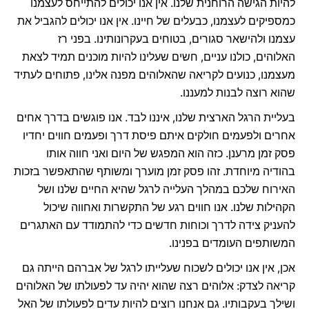
להיות הגישה הרוחנית שלנו. אין אנו יכולים להתייחס לעצמנו
כמספיקים לעצמנו, כבעלים של חיינו. אין אנו יכולים להגביל את
עצמנו ולהישאר סגורים, בטוחים בעקרונותינו. בפני רז
האלוהים, כולנו עניים, חשים שעלינו להיות מוכנים תמיד לצאת
מעצמנו, כנועים לקריאה שהאלוהים מפנה אלינו, פתוחים לעתיד
שהוא רוצה לבנות למעננו.
בעליית הרגל הארצית שלנו, איננו לבד. אנו פוגשים בדרך אחים
אחרים ולפעמים חולקים איתם פיסת דרך ופעמים חווים יחדיו
פסק זמן מרענן. כזה הוא המפגש של היום ואני חווה אותו
בהודיה מיוחדת. זהו פסק זמן מוערך ומשותף שהתאפשר בזכות
האירוח שלכם במהלך העלייה לרגל שהיא החיים שלנו ושל
הקהילות שלנו. אנו חווים רגע של התקשרות ואחווה שיכול
להעניק צידה לדרך וכוחות חדשים כדי להתמודד עם האתגרים
המשותפים העומדים בפנינו.
אכן, אין אנו יכולים לשכוח שעלייתו לרגל של אברהם הייתה גם
קריאה לצדק: אלוהים רצה שהוא יהיה עד לפעולתו של האלוהים
ושילך בעקבותיו. גם אנחנו רוצים להיות עדים לפעולתו של האל