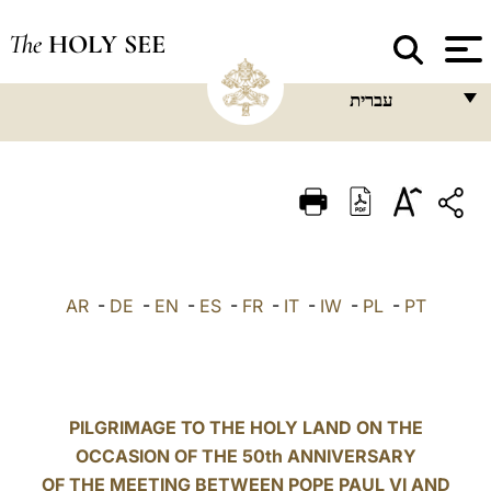
The
HOLY SEE
עברית
FRANÇAIS
ENGLISH
ITALIANO
PORTUGUÊS
AR
-
DE
-
EN
-
ES
-
FR
-
IT
-
IW
-
PL
-
PT
ESPAÑOL
DEUTSCH
POLSKI
PILGRIMAGE TO THE HOLY LAND ON THE
العربيّة
OCCASION OF THE 50th ANNIVERSARY
OF THE MEETING BETWEEN POPE PAUL VI AND
中文