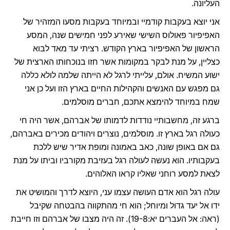
העליונה.
אני יוצא בעקבות קודמיי ובמיוחד בעקבות מסעו המזהיר של
האפיפיור פאולוס השישי שאירע לפני חמישים שנה, המסע
הראשון של האפיפיור בארץ הקודש. רציתי עד מאד לבוא
כצליין, על מנת לבקר במקומות אשר חזו בנוכחותו הארצית של
ישוע המשיח. אולם, עלייתי לרגל לא הייתה שלמה לולא כללה
גם מפגש עם האנשים והקהילות החיים בארץ הזו ועל כן אני
שמח במיוחד להימצא אתכם, חברים מוסלמים.
ברגע זה, מחשבותיי נודדות לדמותו של אברהם, אשר היה חי
כעולה רגל בארץ זו. מוסלמים, נוצרים ויהודים מכירים באברהם,
גם אם באופן שונה, כאב באמונה ומופת אדיר שיש ללכת
בעקבותיו. הוא נעשה לעולה רגל בעזיבת מקורביו וביתו על מנת
לצאת למסע רוחני שאליו קראו האלוהים.
עולה רגל הוא אדם העושה עצמו עני, היוצא לדרך והמושיט את
ידו אל יעד גדול ומיוחל; הוא חי מהתקווה בהבטחה שקיבל
(ראה: אל העברים יא:19-8). זה היה מצבו של אברהם וזו חייבת