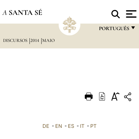
A
SANTA SÉ
PORTUGUÊS
DISCURSOS
2014
MAIO
FRANÇAIS
ENGLISH
ITALIANO
PORTUGUÊS
ESPAÑOL
DEUTSCH
POLSKI
العربيّة
DE
-
EN
-
ES
-
IT
-
PT
中文