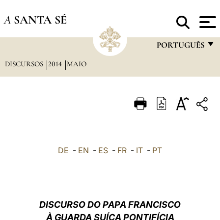
A
SANTA SÉ
PORTUGUÊS
DISCURSOS
2014
MAIO
FRANÇAIS
ENGLISH
ITALIANO
PORTUGUÊS
ESPAÑOL
DE
-
EN
-
ES
-
FR
-
IT
-
PT
DEUTSCH
POLSKI
العربيّة
DISCURSO DO PAPA FRANCISCO
À GUARDA SUÍÇA PONTIFÍCIA
中文