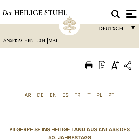
Der
HEILIGE STUHL
DEUTSCH
ANSPRACHEN
2014
MAI
FRANÇAIS
ENGLISH
ITALIANO
PORTUGUÊS
ESPAÑOL
AR
-
DE
-
EN
-
ES
-
FR
-
IT
-
PL
-
PT
DEUTSCH
POLSKI
العربيّة
PILGERREISE INS HEILIGE LAND AUS ANLASS DES
50. JAHRESTAGS
中文