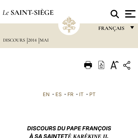
Le
SAINT-SIÈGE
FRANÇAIS
DISCOURS
2014
MAI
FRANÇAIS
ENGLISH
ITALIANO
PORTUGUÊS
ESPAÑOL
EN
-
ES
-
FR
-
IT
-
PT
DEUTSCH
POLSKI
العربيّة
DISCOURS DU PAPE FRANÇOIS
À SA SAINTET
É
KARÉKINE II,
中文