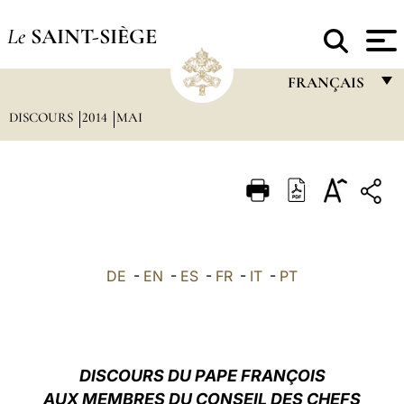
Le
SAINT-SIÈGE
FRANÇAIS
DISCOURS
2014
MAI
FRANÇAIS
ENGLISH
ITALIANO
PORTUGUÊS
ESPAÑOL
DE
-
EN
-
ES
-
FR
-
IT
-
PT
DEUTSCH
POLSKI
العربيّة
DISCOURS DU PAPE FRANÇOIS
AUX MEMBRES DU CONSEIL DES CHEFS
中文