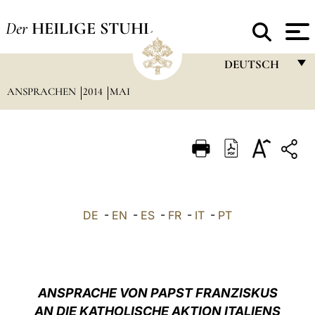
Der
HEILIGE STUHL
DEUTSCH
ANSPRACHEN
2014
MAI
FRANÇAIS
ENGLISH
ITALIANO
PORTUGUÊS
ESPAÑOL
DE
-
EN
-
ES
-
FR
-
IT
-
PT
DEUTSCH
POLSKI
العربيّة
ANSPRACHE VON PAPST FRANZISKUS
AN DIE KATHOLISCHE AKTION ITALIENS
中文