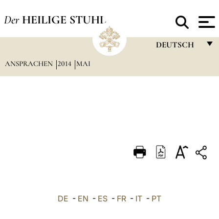
Der
HEILIGE STUHL
DEUTSCH
ANSPRACHEN
2014
MAI
FRANÇAIS
ENGLISH
ITALIANO
PORTUGUÊS
ESPAÑOL
DEUTSCH
POLSKI
العربيّة
DE
-
EN
-
ES
-
FR
-
IT
-
PT
中文