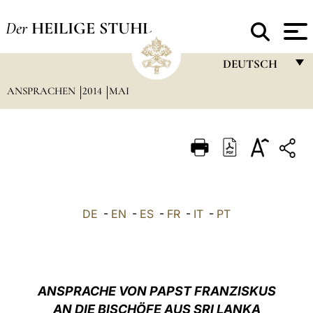
Der
HEILIGE STUHL
DEUTSCH
ANSPRACHEN
2014
MAI
FRANÇAIS
ENGLISH
ITALIANO
PORTUGUÊS
ESPAÑOL
DE
-
EN
-
ES
-
FR
-
IT
-
PT
DEUTSCH
POLSKI
العربيّة
ANSPRACHE VON PAPST FRANZISKUS
AN DIE BISCHÖFE AUS SRI LANKA
中文