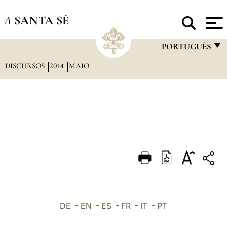
A
SANTA SÉ
PORTUGUÊS
DISCURSOS
2014
MAIO
FRANÇAIS
ENGLISH
ITALIANO
PORTUGUÊS
ESPAÑOL
DEUTSCH
POLSKI
العربيّة
DE
-
EN
-
ES
-
FR
-
IT
-
PT
中文