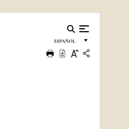
ESPAÑOL
FRANÇAIS
ENGLISH
ITALIANO
PORTUGUÊS
ESPAÑOL
DEUTSCH
POLSKI