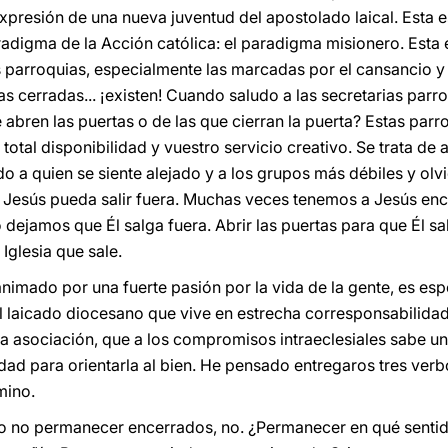
y expresión de una nueva juventud del apostolado laical. Esta 
radigma de la Acción católica: el paradigma misionero. Esta 
s parroquias, especialmente las marcadas por el cansancio 
 cerradas... ¡existen! Cuando saludo a las secretarias parro
 abren las puertas o de las que cierran la puerta? Estas parr
total disponibilidad y vuestro servicio creativo. Se trata d
ndo a quien se siente alejado y a los grupos más débiles y olv
ue Jesús pueda salir fuera. Muchas veces tenemos a Jesús en
 dejamos que Él salga fuera. Abrir las puertas para que Él sal
Iglesia que sale.
 animado por una fuerte pasión por la vida de la gente, es e
l laicado diocesano que vive en estrecha corresponsabilidad
a asociación, que a los compromisos intraeclesiales sabe un
edad para orientarla al bien. He pensado entregaros tres ver
mino.
ro no permanecer encerrados, no. ¿Permanecer en qué sent