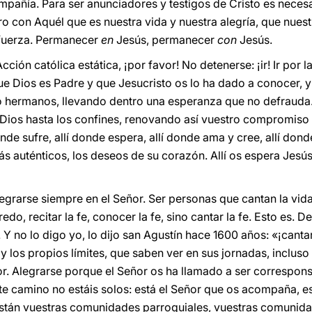
añía. Para ser anunciadores y testigos de Cristo es neces
tro con Aquél que es nuestra vida y nuestra alegría, que nues
 fuerza. Permanecer
en
Jesús, permanecer
con
Jesús.
ción católica estática, ¡por favor! No detenerse: ¡ir! Ir por l
ue Dios es Padre y que Jesucristo os lo ha dado a conocer, y
 hermanos, llevando dentro una esperanza que no defrauda.
e Dios hasta los confines, renovando así vuestro compromis
onde sufre, allí donde espera, allí donde ama y cree, allí do
s auténticos, los deseos de su corazón. Allí os espera Jesús. E
legrarse siempre en el Señor. Ser personas que cantan la vida
do, recitar la fe, conocer la fe, sino cantar la fe. Esto es. Deci
». Y no lo digo yo, lo dijo san Agustín hace 1600 años: «¡cant
y los propios límites, que saben ver en sus jornadas, incluso
or. Alegrarse porque el Señor os ha llamado a ser correspons
ste camino no estáis solos: está el Señor que os acompaña, e
están vuestras comunidades parroquiales, vuestras comunid