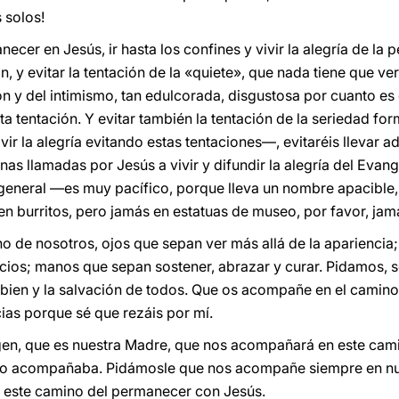
 solos!
ecer en Jesús, ir hasta los confines y vivir la alegría de la p
n, y evitar la tentación de la «quiete», que nada tiene que v
ón y del intimismo, tan edulcorada, disgustosa por cuanto es d
sta tentación. Y evitar también la tentación de la seriedad f
ivir la alegría evitando estas tentaciones—, evitaréis llevar 
s llamadas por Jesús a vivir y difundir la alegría del Evange
 general —es muy pacífico, porque lleva un nombre apacible,
en burritos, pero jamás en estatuas de museo, por favor, jam
o de nosotros, ojos que sepan ver más allá de la apariencia
encios; manos que sepan sostener, abrazar y curar. Pidamos,
 bien y la salvación de todos. Que os acompañe en el camin
cias porque sé que rezáis por mí.
irgen, que es nuestra Madre, que nos acompañará en este cam
al, lo acompañaba. Pidámosle que nos acompañe siempre en n
ir, este camino del permanecer con Jesús.