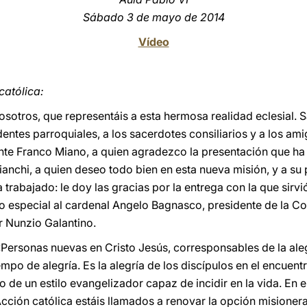
Sábado 3 de mayo de 2014
Vídeo
católica:
sotros, que representáis a esta hermosa realidad eclesial. Sa
entes parroquiales, a los sacerdotes consiliarios y a los ami
ente Franco Miano, a quien agradezco la presentación que ha 
anchi, a quien deseo todo bien en esta nueva misión, y a s
 trabajado: le doy las gracias por la entrega con la que sirv
do especial al cardenal Angelo Bagnasco, presidente de la Con
r Nunzio Galantino.
ersonas nuevas en Cristo Jesús, corresponsables de la alegrí
empo de alegría. Es la alegría de los discípulos en el encuent
o de un estilo evangelizador capaz de incidir en la vida. En e
 Acción católica estáis llamados a renovar la opción misionera