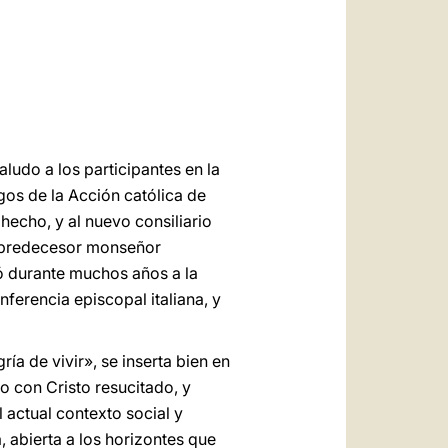
العربيّة
中文
LATINE
ludo a los participantes en la
gos de la Acción católica de
hecho, y al nuevo consiliario
u predecesor monseñor
ió durante muchos años a la
ferencia episcopal italiana, y
a de vivir», se inserta bien en
ro con Cristo resucitado, y
l actual contexto social y
, abierta a los horizontes que