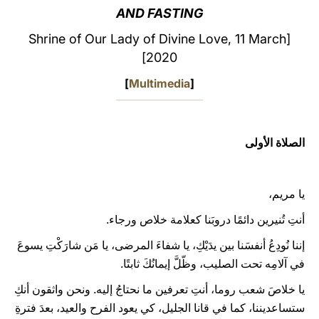
AND FASTING
LATINE
[Shrine of Our Lady of Divine Love, 11 March
2020]
]
Multimedia
[
الصلاة الأولى
يا مريم،
أنتِ تُنيرين دائمًا دروبَنا كعلامة خلاص ورجاء.
إننا نُودِعُ أنفسَنا بين يدَيْكِ، يا شفاءَ المرضى، يا مَن شارَكْتِ يسوعَ
في آلامِه تحت الصليب، وظّلَّ إيمانُكَ ثابتًا.
يا خلاصَ شعب روما، أنتِ تعرفين ما نحتاجُ إليه. ونحن واثقون أنكِ
ستساعديننا، كما في قانا الجليل، كي يعود الفرح والعيد، بعدَ فترةِ