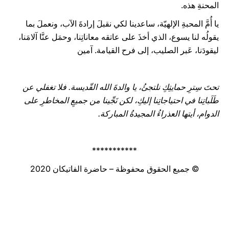
المحنةِ هذه.
يا أُمَّ المحبةِ الإلهيّة، ساعدينا لكي نقبلَ إرادةَ الآب، ونعملَ بما
يقولُه لنا يسوع، الذي أخذَ على عاتقه معاناتِنا، وحمَل عنَّا آلامَنا،
ليقودَنا، عَبر الصليب، إلى فرح القيامة. آمين
تحتَ سِترِ حمايتِكِ نلتجئُ، يا والدةَ الله القّديسة. فلا تغفلي عن
طَلَباتِنا في احتياجاتِنا إليكِ، لكن نَجِّينا من جميعِ المخاطرِ على
الدوام، أيتها العذراءُ المجيدةُ المباركة.
***********
© جميع الحقوق محفوظة – حاضرة الفاتيكان 2020