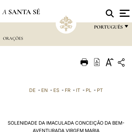
A
SANTA SÉ
PORTUGUÊS
ORAÇÕES
FRANÇAIS
ENGLISH
ITALIANO
PORTUGUÊS
ESPAÑOL
DE
-
EN
-
ES
-
FR
-
IT
-
PL
-
PT
DEUTSCH
POLSKI
العربيّة
SOLENIDADE DA IMACULADA CONCEIÇÃO DA BEM-
AVENTURADA VIRGEM MARIA
中文