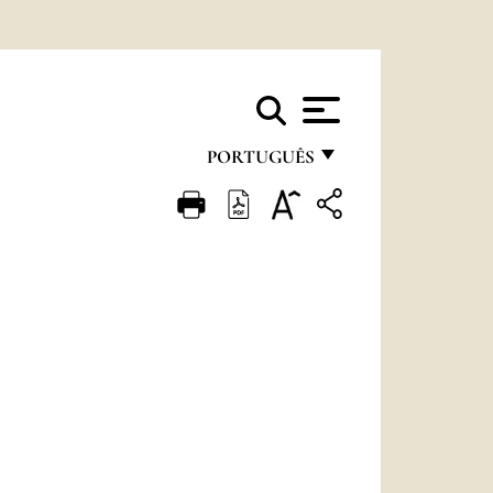
PORTUGUÊS
FRANÇAIS
ENGLISH
ITALIANO
PORTUGUÊS
ESPAÑOL
DEUTSCH
POLSKI