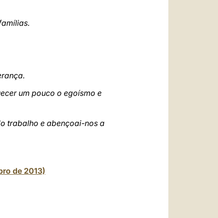
العربيّة
中文
famílias.
LATINE
erança.
squecer um pouco o egoísmo e
elo trabalho e abençoai-nos a
bro de 2013)