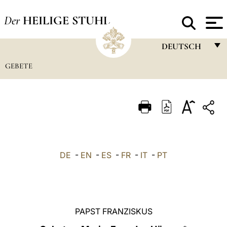
Der
HEILIGE STUHL
DEUTSCH
GEBETE
FRANÇAIS
ENGLISH
ITALIANO
PORTUGUÊS
ESPAÑOL
DE
-
EN
-
ES
-
FR
-
IT
-
PT
DEUTSCH
POLSKI
العربيّة
PAPST FRANZISKUS
中文