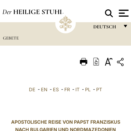
Der
HEILIGE STUHL
DEUTSCH
GEBETE
FRANÇAIS
ENGLISH
ITALIANO
PORTUGUÊS
ESPAÑOL
DE
-
EN
-
ES
-
FR
-
IT
-
PL
-
PT
DEUTSCH
POLSKI
العربيّة
APOSTOLISCHE REISE VON PAPST FRANZISKUS
NACH BULGARIEN UND NORDMAZEDONIEN
中文