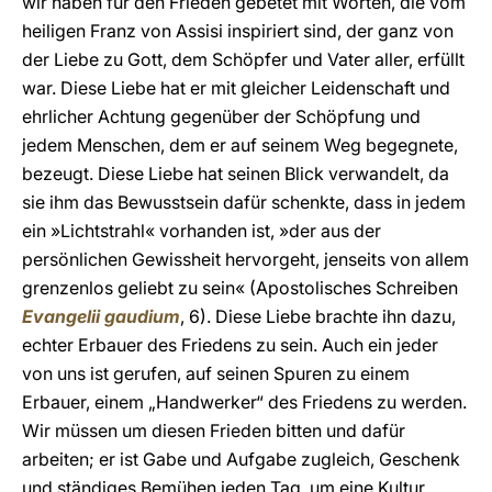
wir haben für den Frieden gebetet mit Worten, die vom
heiligen Franz von Assisi inspiriert sind, der ganz von
der Liebe zu Gott, dem Schöpfer und Vater aller, erfüllt
war. Diese Liebe hat er mit gleicher Leidenschaft und
ehrlicher Achtung gegenüber der Schöpfung und
jedem Menschen, dem er auf seinem Weg begegnete,
bezeugt. Diese Liebe hat seinen Blick verwandelt, da
sie ihm das Bewusstsein dafür schenkte, dass in jedem
ein »Lichtstrahl« vorhanden ist, »der aus der
persönlichen Gewissheit hervorgeht, jenseits von allem
grenzenlos geliebt zu sein« (Apostolisches Schreiben
Evangelii gaudium
, 6). Diese Liebe brachte ihn dazu,
echter Erbauer des Friedens zu sein. Auch ein jeder
von uns ist gerufen, auf seinen Spuren zu einem
Erbauer, einem „Handwerker“ des Friedens zu werden.
Wir müssen um diesen Frieden bitten und dafür
arbeiten; er ist Gabe und Aufgabe zugleich, Geschenk
und ständiges Bemühen jeden Tag, um eine Kultur