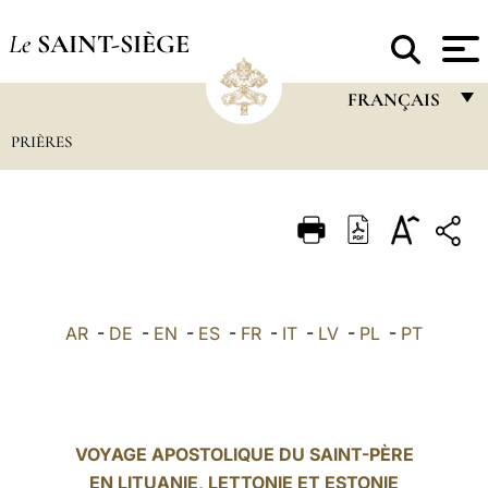
Le
SAINT-SIÈGE
FRANÇAIS
PRIÈRES
FRANÇAIS
ENGLISH
ITALIANO
PORTUGUÊS
ESPAÑOL
AR
-
DE
-
EN
-
ES
-
FR
-
IT
-
LV
-
PL
-
PT
DEUTSCH
POLSKI
العربيّة
VOYAGE APOSTOLIQUE DU SAINT-PÈRE
EN LITUANIE, LETTONIE ET ESTONIE
中文