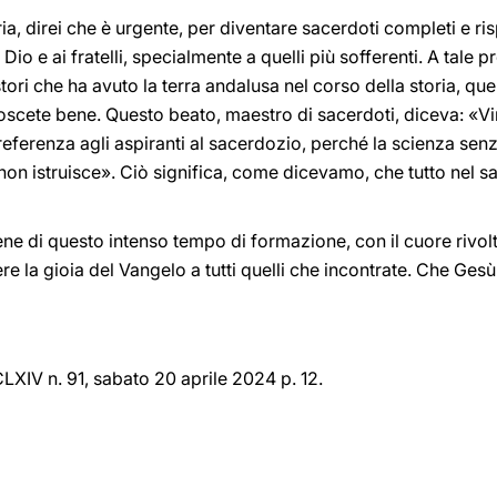
a, direi che è urgente, per diventare sacerdoti completi e r
 Dio e ai fratelli, specialmente a quelli più sofferenti. A tale p
pastori che ha avuto la terra andalusa nel corso della storia, q
oscete bene. Questo beato, maestro di sacerdoti, diceva: «Vi
ferenza agli aspiranti al sacerdozio, perché la scienza senza
non istruisce». Ciò significa, come dicevamo, che tutto nel s
bene di questo intenso tempo di formazione, con il cuore rivol
e la gioia del Vangelo a tutti quelli che incontrate. Che Gesù
LXIV n. 91, sabato 20 aprile 2024 p. 12.