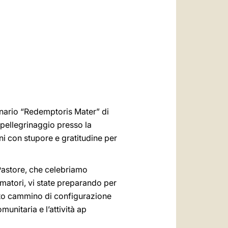
العربيّة
中文
LATINE
inario “Redemptoris Mater” di
 pellegrinaggio presso la
rni con stupore e gratitudine per
 Pastore, che celebriamo
rmatori, vi state preparando per
esto cammino di configurazione
munitaria e l’attività ap