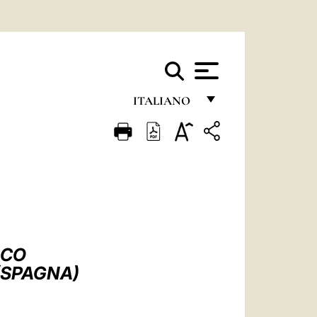
ITALIANO
FRANÇAIS
ENGLISH
ITALIANO
PORTUGUÊS
ESPAÑOL
SCO
DEUTSCH
(SPAGNA)
POLSKI