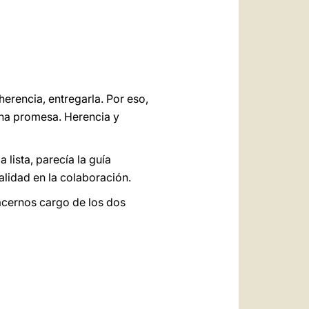
العربيّة
中文
LATINE
erencia, entregarla. Por eso,
Una promesa. Herencia y
lista, parecía la guía
lidad en la colaboración.
acernos cargo de los dos