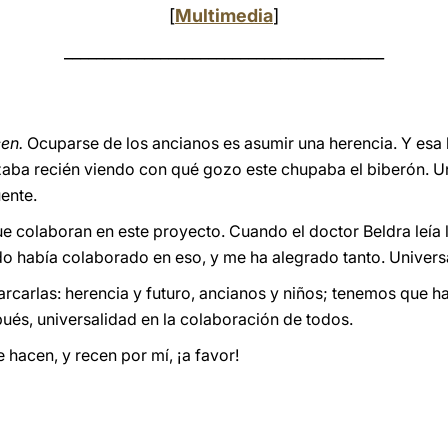
[
Multimedia
]
________________________________________
en.
Ocuparse de los ancianos es asumir una herencia. Y esa h
ozaba recién viendo con qué gozo este chupaba el biberón. 
ente.
 colaboran en este proyecto. Cuando el doctor Beldra leía la 
o había colaborado en eso, y me ha alegrado tanto. Universa
rcarlas: herencia y futuro, ancianos y niños; tenemos que h
pués, universalidad en la colaboración de todos.
 hacen, y recen por mí, ¡a favor!