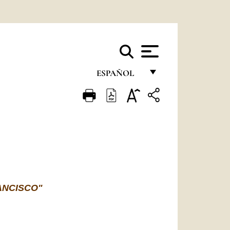
ESPAÑOL
FRANÇAIS
ENGLISH
ITALIANO
PORTUGUÊS
ESPAÑOL
ANCISCO"
DEUTSCH
POLSKI