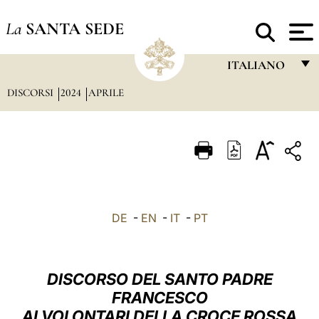
La
SANTA SEDE
ITALIANO
DISCORSI
2024
APRILE
FRANÇAIS
ENGLISH
ITALIANO
PORTUGUÊS
ESPAÑOL
DE
-
EN
-
IT
-
PT
DEUTSCH
POLSKI
DISCORSO DEL SANTO PADRE
العربيّة
FRANCESCO
AI VOLONTARI DELLA CROCE ROSSA
中文