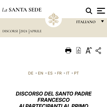
La
SANTA SEDE
ITALIANO
DISCORSI
2024
APRILE
FRANÇAIS
ENGLISH
ITALIANO
PORTUGUÊS
ESPAÑOL
DE
-
EN
-
ES
-
FR
-
IT
-
PT
DEUTSCH
POLSKI
DISCORSO DEL SANTO PADRE
العربيّة
FRANCESCO
AI PARTECIPANTI AL PRIMO
中文