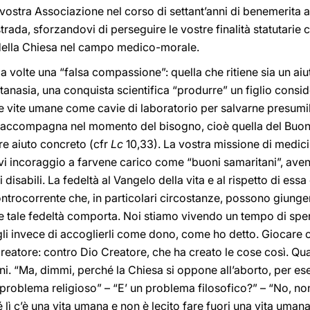
vostra Associazione nel corso di settant’anni di benemerita at
trada, sforzandovi di perseguire le vostre finalità statutarie
della Chiesa nel campo medico-morale.
 volte una “falsa compassione”: quella che ritiene sia un aiut
utanasia, una conquista scientifica “produrre” un figlio consi
 vite umane come cavie di laboratorio per salvarne presumi
e accompagna nel momento del bisogno, cioè quella del Buon
re aiuto concreto (cfr
Lc
10,33). La vostra missione di medici
 vi incoraggio a farvene carico come “buoni samaritani”, ave
i disabili. La fedeltà al Vangelo della vita e al rispetto di es
ntrocorrente che, in particolari circostanze, possono giunger
e tale fedeltà comporta. Noi stiamo vivendo un tempo di sper
gli invece di accoglierli come dono, come ho detto. Giocare co
reatore: contro Dio Creatore, che ha creato le cose così. Qua
oni. “Ma, dimmi, perché la Chiesa si oppone all’aborto, per 
 problema religioso” – “E’ un problema filosofico?” – “No, non
 lì c’è una vita umana e non è lecito fare fuori una vita uman