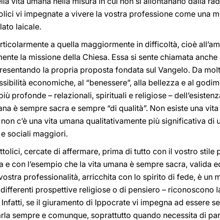
la vita umana nella misura in cui non si allontanano dalla radic
olici vi impegnate a vivere la vostra professione come una m
ato laicale.
rticolarmente a quella maggiormente in difficoltà, cioè all’am
te la missione della Chiesa. Essa si sente chiamata anche a
resentando la propria proposta fondata sul Vangelo. Da molte p
ibilità economiche, al “benessere”, alla bellezza e al godimen
 profonde – relazionali, spirituali e religiose – dell’esistenza.
mana è sempre sacra e sempre “di qualità”. Non esiste una vita
n c’è una vita umana qualitativamente più significativa di un’
 e sociali maggiori.
tolici, cercate di affermare, prima di tutto con il vostro stil
a e con l’esempio che la vita umana è sempre sacra, valida ed
ostra professionalità, arricchita con lo spirito di fede, è un 
 differenti prospettive religiose o di pensiero – riconoscono 
à. Infatti, se il giuramento di Ippocrate vi impegna ad essere sem
rla sempre e comunque, soprattutto quando necessita di parti