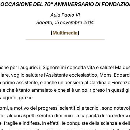
 OCCASIONE DEL 70° ANNIVERSARIO DI FONDAZI
Aula Paolo VI
Sabato, 15 novembre 2014
[
Multimedia
]
nche per l’augurio: il Signore mi conceda vita e salute! Ma q
colare, voglio salutare l’Assistente ecclesiastico, Mons. Edoard
ro primo assistente, e anche un pensiero al Cardinale Fiorenz
e e che è tanto ammalato e che si è un po’ ripreso in questi gi
’augurio, grazie.
orni, a motivo dei progressi scientifici e tecnici, sono notev
, per alcuni aspetti sembra diminuire la capacità di “prendersi
 fragile e indifesa. In effetti, le conquiste della scienza e d