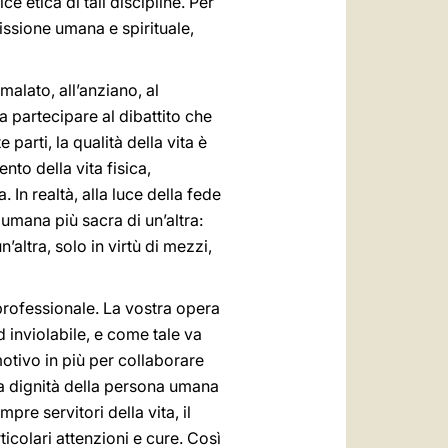
e etica di tali discipline. Per
issione umana e spirituale,
malato, all’anziano, al
 partecipare al dibattito che
arti, la qualità della vita è
to della vita fisica,
 In realtà, alla luce della fede
 umana più sacra di un’altra:
altra, solo in virtù di mezzi,
e professionale. La vostra opera
 inviolabile, e come tale va
motivo in più per collaborare
la dignità della persona umana
pre servitori della vita, il
colari attenzioni e cure. Così