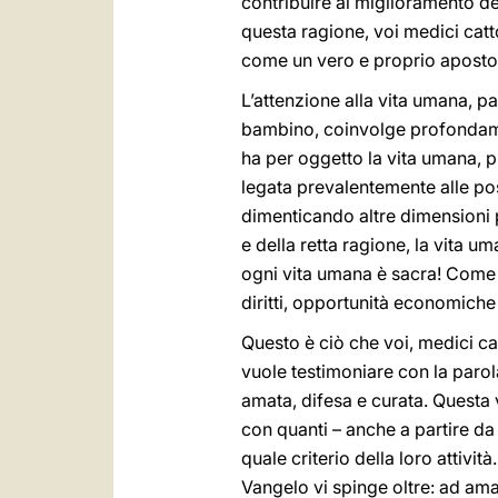
contribuire al miglioramento del
questa ragione, voi medici catt
come un vero e proprio apostol
L’attenzione alla vita umana, pa
bambino, coinvolge profondamen
ha per oggetto la vita umana, p
legata prevalentemente alle poss
dimenticando altre dimensioni più
e della retta ragione, la vita u
ogni vita umana è sacra! Come no
diritti, opportunità economiche
Questo è ciò che voi, medici cat
vuole testimoniare con la parol
amata, difesa e curata. Questa v
con quanti – anche a partire da
quale criterio della loro attivit
Vangelo vi spinge oltre: ad ama