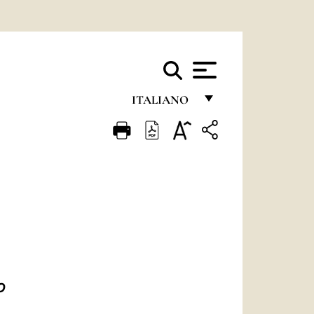
ITALIANO
FRANÇAIS
ENGLISH
ITALIANO
PORTUGUÊS
ESPAÑOL
DEUTSCH
O
POLSKI