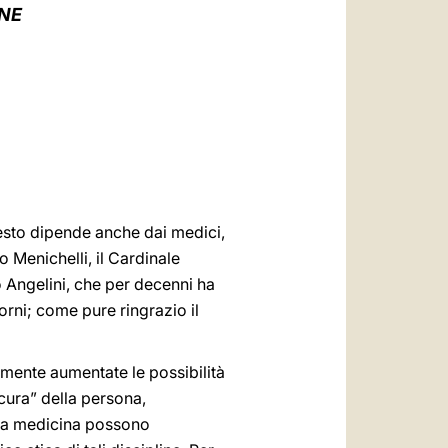
العربيّة
ONE
中文
LATINE
uesto dipende anche dai medici,
o Menichelli, il Cardinale
o Angelini, che per decenni ha
orni; come pure ringrazio il
olmente aumentate le possibilità
 cura” della persona,
ella medicina possono