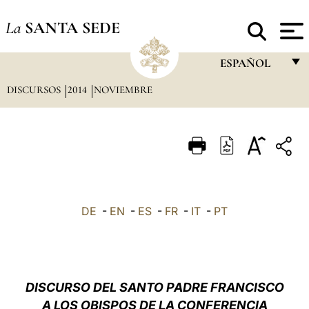
La
SANTA SEDE
ESPAÑOL
DISCURSOS
2014
NOVIEMBRE
FRANÇAIS
ENGLISH
ITALIANO
PORTUGUÊS
ESPAÑOL
DE
-
EN
-
ES
-
FR
-
IT
-
PT
DEUTSCH
POLSKI
العربيّة
DISCURSO DEL SANTO PADRE FRANCISCO
A LOS OBISPOS DE LA CONFERENCIA
中文