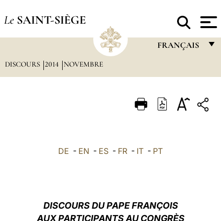
Le
SAINT-SIÈGE
FRANÇAIS
DISCOURS
2014
NOVEMBRE
FRANÇAIS
ENGLISH
ITALIANO
PORTUGUÊS
ESPAÑOL
DE
-
EN
-
ES
-
FR
-
IT
-
PT
DEUTSCH
POLSKI
العربيّة
DISCOURS DU PAPE FRANÇOIS
AUX PARTICIPANTS AU CONGRÈS
中文