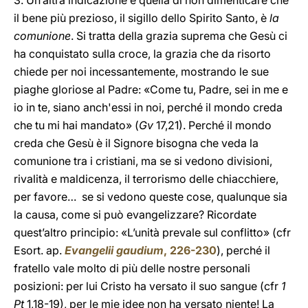
3. Un’altra indicazione è quella di non dimenticare che
il bene più prezioso, il sigillo dello Spirito Santo, è
la
comunione
. Si tratta della grazia suprema che Gesù ci
ha conquistato sulla croce, la grazia che da risorto
chiede per noi incessantemente, mostrando le sue
piaghe gloriose al Padre: «Come tu, Padre, sei in me e
io in te, siano anch'essi in noi, perché il mondo creda
che tu mi hai mandato» (
Gv
17,21). Perché il mondo
creda che Gesù è il Signore bisogna che veda la
comunione tra i cristiani, ma se si vedono divisioni,
rivalità e maldicenza, il terrorismo delle chiacchiere,
per favore… se si vedono queste cose, qualunque sia
la causa, come si può evangelizzare? Ricordate
quest’altro principio: «L’unità prevale sul conflitto» (cfr
Esort. ap.
Evangelii gaudium
,
226-230
), perché il
fratello vale molto di più delle nostre personali
posizioni: per lui Cristo ha versato il suo sangue (cfr
1
Pt
1,18-19), per le mie idee non ha versato niente! La