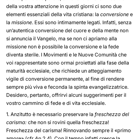
della vostra attenzione in questi giorni ci sono due
elementi essenziali della vita cristiana: la
conversione
e
la
missione
. Essi sono intimamente legati. Infatti, senza
un’autentica conversione del cuore e della mente non
si annuncia il Vangelo, ma se non ci apriamo alla
missione non è possibile la conversione e la fede
diventa sterile. I Movimenti e le Nuove Comunità che
voi rappresentate sono ormai proiettati alla fase della
maturità ecclesiale, che richiede un atteggiamento
vigile di conversione permanente, al fine di rendere
sempre più viva e feconda la spinta evangelizzatrice.
Desidero, pertanto, offrirvi alcuni suggerimenti per il
vostro cammino di fede e di vita ecclesiale.
1. Anzitutto è necessario preservare la
freschezza del
carisma:
che non si rovini quella freschezza!
Freschezza del carisma! Rinnovando sempre il «primo
amore» (cfr
Ap
2,4). Con il tempo infatti cresce la