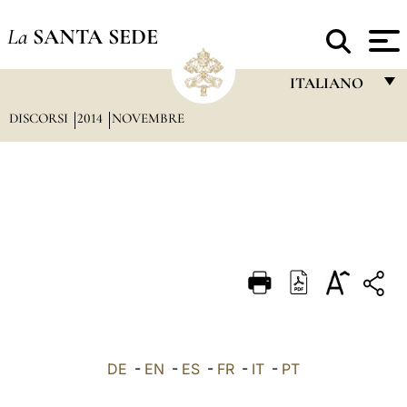
La
SANTA SEDE
ITALIANO
DISCORSI
2014
NOVEMBRE
FRANÇAIS
ENGLISH
ITALIANO
PORTUGUÊS
ESPAÑOL
DEUTSCH
POLSKI
العربيّة
DE
-
EN
-
ES
-
FR
-
IT
-
PT
中文