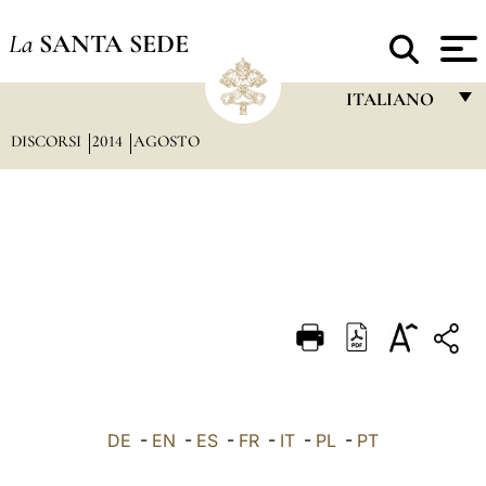
La
SANTA SEDE
ITALIANO
DISCORSI
2014
AGOSTO
FRANÇAIS
ENGLISH
ITALIANO
PORTUGUÊS
ESPAÑOL
DEUTSCH
POLSKI
العربيّة
DE
-
EN
-
ES
-
FR
-
IT
-
PL
-
PT
中文