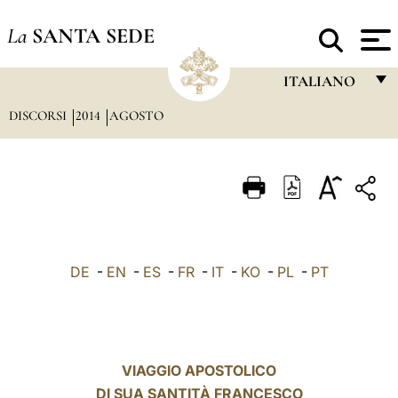
La
SANTA SEDE
ITALIANO
DISCORSI
2014
AGOSTO
FRANÇAIS
ENGLISH
ITALIANO
PORTUGUÊS
ESPAÑOL
DE
-
EN
-
ES
-
FR
-
IT
-
KO
-
PL
-
PT
DEUTSCH
POLSKI
العربيّة
VIAGGIO APOSTOLICO
DI SUA SANTITÀ FRANCESCO
中文