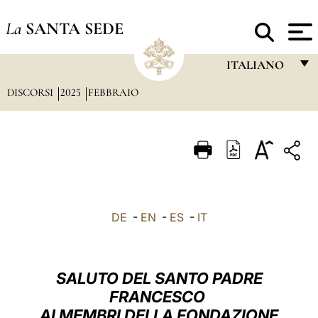
La
SANTA SEDE
ITALIANO
DISCORSI
2025
FEBBRAIO
FRANÇAIS
ENGLISH
ITALIANO
PORTUGUÊS
ESPAÑOL
DE
-
EN
-
ES
-
IT
DEUTSCH
POLSKI
SALUTO DEL SANTO PADRE
العربيّة
FRANCESCO
AI MEMBRI DELLA FONDAZIONE
中文