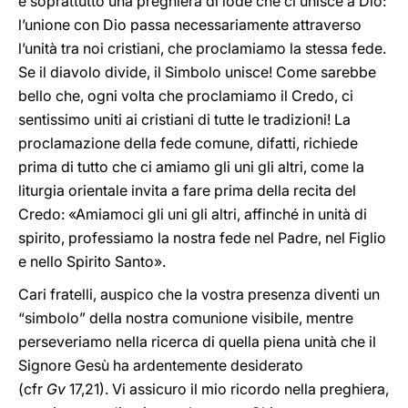
è soprattutto una preghiera di lode che ci unisce a Dio:
l’unione con Dio passa necessariamente attraverso
l’unità tra noi cristiani, che proclamiamo la stessa fede.
Se il diavolo divide, il Simbolo unisce! Come sarebbe
bello che, ogni volta che proclamiamo il Credo, ci
sentissimo uniti ai cristiani di tutte le tradizioni! La
proclamazione della fede comune, difatti, richiede
prima di tutto che ci amiamo gli uni gli altri, come la
liturgia orientale invita a fare prima della recita del
Credo: «Amiamoci gli uni gli altri, affinché in unità di
spirito, professiamo la nostra fede nel Padre, nel Figlio
e nello Spirito Santo».
Cari fratelli, auspico che la vostra presenza diventi un
“simbolo” della nostra comunione visibile, mentre
perseveriamo nella ricerca di quella piena unità che il
Signore Gesù ha ardentemente desiderato
(cfr
Gv
17,21). Vi assicuro il mio ricordo nella preghiera,