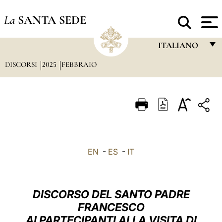
La
SANTA SEDE
ITALIANO
DISCORSI
2025
FEBBRAIO
FRANÇAIS
ENGLISH
ITALIANO
PORTUGUÊS
ESPAÑOL
EN
-
ES
-
IT
DEUTSCH
POLSKI
DISCORSO DEL SANTO PADRE
العربيّة
FRANCESCO
AI PARTECIPANTI ALLA VISITA DI
中文