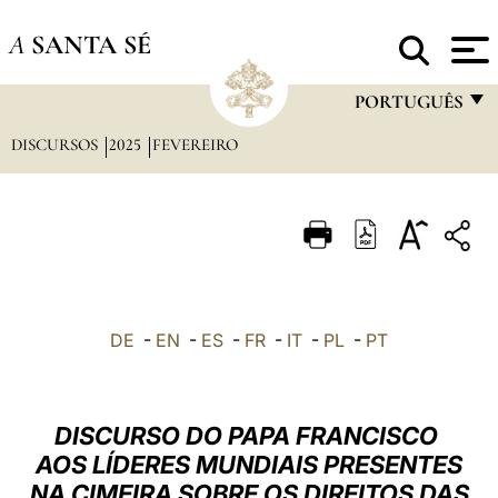
A
SANTA SÉ
PORTUGUÊS
DISCURSOS
2025
FEVEREIRO
FRANÇAIS
ENGLISH
ITALIANO
PORTUGUÊS
ESPAÑOL
DE
-
EN
-
ES
-
FR
-
IT
-
PL
-
PT
DEUTSCH
POLSKI
DISCURSO DO PAPA FRANCISCO
العربيّة
AOS LÍDERES MUNDIAIS PRESENTES
NA CIMEIRA SOBRE OS DIREITOS DAS
中文