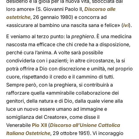
desiderio e la gioia per la nuova vita, sbocciata dal
loro amore» (S. Giovanni Paolo II,
Discorso alle
ostetriche
, 26 gennaio 1980) e concorra ad
«assicurare al bambino una nascita sana e felice» (
ivi
).
E veniamo al terzo punto: la
preghiera
. È una medicina
nascosta ma efficace che chi crede ha a disposizione,
perché cura l’anima. A volte sarà possibile
condividerla con i pazienti; in altre circostanze, la si
potrà offrire a Dio con discrezione e umiltà, nel proprio
cuore, rispettando il credo e il cammino di tutti.
Sempre però, con la preghiera, si contribuirà a
rafforzare quella «ammirabile collaborazione dei
genitori, della natura e di Dio, dalla quale viene alla
luce un nuovo essere umano ad immagine e
somiglianza del Creatore», come disse il
Venerabile
Pio XII
(
Discorso all’Unione Cattolica
Italiana Ostetriche
, 29 ottobre 1951). Vi incoraggio