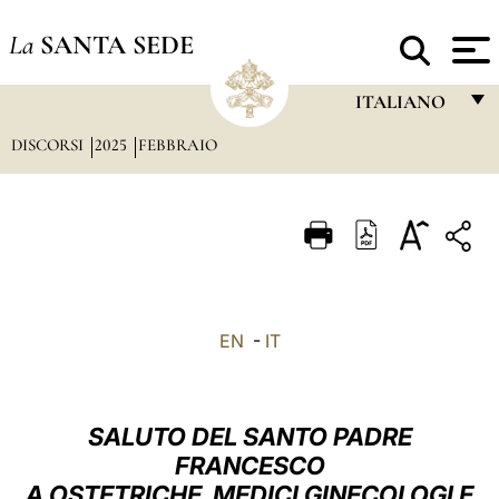
La
SANTA SEDE
ITALIANO
DISCORSI
2025
FEBBRAIO
FRANÇAIS
ENGLISH
ITALIANO
PORTUGUÊS
ESPAÑOL
EN
-
IT
DEUTSCH
POLSKI
SALUTO DEL SANTO PADRE
العربيّة
FRANCESCO
A OSTETRICHE, MEDICI GINECOLOGI E
中文