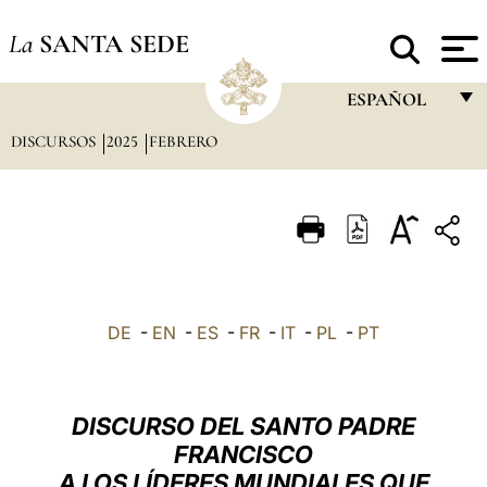
La
SANTA SEDE
ESPAÑOL
DISCURSOS
2025
FEBRERO
FRANÇAIS
ENGLISH
ITALIANO
PORTUGUÊS
ESPAÑOL
DE
-
EN
-
ES
-
FR
-
IT
-
PL
-
PT
DEUTSCH
POLSKI
DISCURSO DEL SANTO PADRE
العربيّة
FRANCISCO
A LOS LÍDERES MUNDIALES QUE
中文