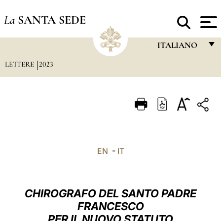
La
SANTA SEDE
ITALIANO
LETTERE
2023
FRANÇAIS
ENGLISH
ITALIANO
PORTUGUÊS
ESPAÑOL
EN
-
IT
DEUTSCH
POLSKI
CHIROGRAFO DEL SANTO PADRE
العربيّة
FRANCESCO
PER IL NUOVO STATUTO
中文