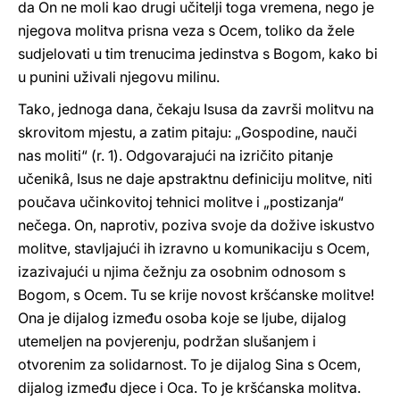
da On ne moli kao drugi učitelji toga vremena, nego je
njegova molitva prisna veza s Ocem, toliko da žele
sudjelovati u tim trenucima jedinstva s Bogom, kako bi
u punini uživali njegovu milinu.
Tako, jednoga dana, čekaju Isusa da završi molitvu na
skrovitom mjestu, a zatim pitaju: „Gospodine, nauči
nas moliti“ (r. 1). Odgovarajući na izričito pitanje
učenikâ, Isus ne daje apstraktnu definiciju molitve, niti
poučava učinkovitoj tehnici molitve i „postizanja“
nečega. On, naprotiv, poziva svoje da dožive iskustvo
molitve, stavljajući ih izravno u komunikaciju s Ocem,
izazivajući u njima čežnju za osobnim odnosom s
Bogom, s Ocem. Tu se krije novost kršćanske molitve!
Ona je dijalog između osoba koje se ljube, dijalog
utemeljen na povjerenju, podržan slušanjem i
otvorenim za solidarnost. To je dijalog Sina s Ocem,
dijalog između djece i Oca. To je kršćanska molitva.