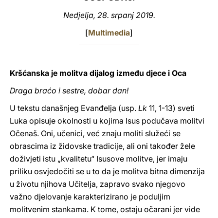
Nedjelja, 28. srpanj 2019.
LATINE
[
Multimedia
]
Kršćanska je molitva dijalog između djece i Oca
Draga braćo i sestre, dobar dan!
U tekstu današnjeg Evanđelja (usp.
Lk
11, 1-13) sveti
Luka opisuje okolnosti u kojima Isus podučava molitvi
Očenaš. Oni, učenici, već znaju moliti služeći se
obrascima iz židovske tradicije, ali oni također žele
doživjeti istu „kvalitetu“ Isusove molitve, jer imaju
priliku osvjedočiti se u to da je molitva bitna dimenzija
u životu njihova Učitelja, zapravo svako njegovo
važno djelovanje karakterizirano je poduljim
molitvenim stankama. K tome, ostaju očarani jer vide