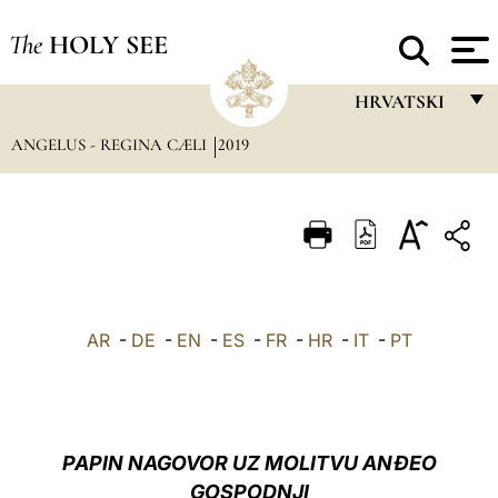
The
HOLY SEE
HRVATSKI
ANGELUS - REGINA CÆLI
2019
FRANÇAIS
ENGLISH
ITALIANO
PORTUGUÊS
ESPAÑOL
AR
-
DE
-
EN
-
ES
-
FR
-
HR
-
IT
-
PT
DEUTSCH
POLSKI
العربيّة
PAPIN NAGOVOR UZ MOLITVU ANĐEO
GOSPODNJI
中文