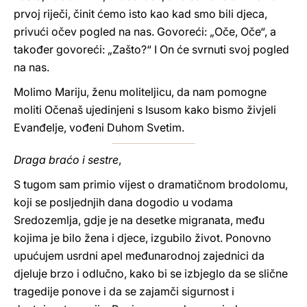
prvoj riječi, činit ćemo isto kao kad smo bili djeca,
privući očev pogled na nas. Govoreći: „Oče, Oče“, a
također govoreći: „Zašto?“ I On će svrnuti svoj pogled
na nas.
Molimo Mariju, ženu moliteljicu, da nam pomogne
moliti Očenaš ujedinjeni s Isusom kako bismo živjeli
Evanđelje, vođeni Duhom Svetim.
Draga braćo i sestre
,
S tugom sam primio vijest o dramatičnom brodolomu,
koji se posljednjih dana dogodio u vodama
Sredozemlja, gdje je na desetke migranata, među
kojima je bilo žena i djece, izgubilo život. Ponovno
upućujem usrdni apel međunarodnoj zajednici da
djeluje brzo i odlučno, kako bi se izbjeglo da se slične
tragedije ponove i da se zajamči sigurnost i