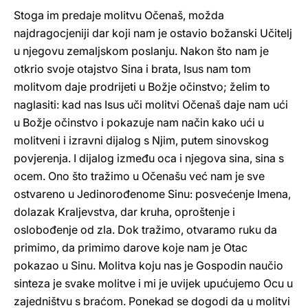
Stoga im predaje molitvu Očenaš, možda
najdragocjeniji dar koji nam je ostavio božanski Učitelj
u njegovu zemaljskom poslanju. Nakon što nam je
otkrio svoje otajstvo Sina i brata, Isus nam tom
molitvom daje prodrijeti u Božje očinstvo; želim to
naglasiti: kad nas Isus uči molitvi Očenaš daje nam ući
u Božje očinstvo i pokazuje nam način kako ući u
molitveni i izravni dijalog s Njim, putem sinovskog
povjerenja. I dijalog između oca i njegova sina, sina s
ocem. Ono što tražimo u Očenašu već nam je sve
ostvareno u Jedinorođenome Sinu: posvećenje Imena,
dolazak Kraljevstva, dar kruha, oproštenje i
oslobođenje od zla. Dok tražimo, otvaramo ruku da
primimo, da primimo darove koje nam je Otac
pokazao u Sinu. Molitva koju nas je Gospodin naučio
sinteza je svake molitve i mi je uvijek upućujemo Ocu u
zajedništvu s braćom. Ponekad se dogodi da u molitvi