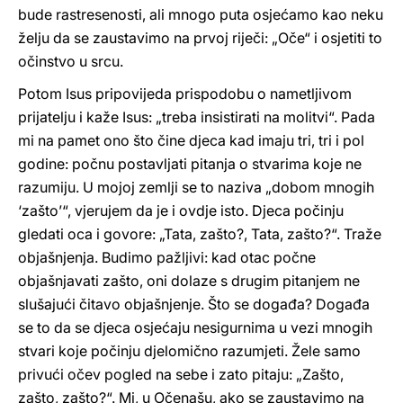
bude rastresenosti, ali mnogo puta osjećamo kao neku
želju da se zaustavimo na prvoj riječi: „Oče“ i osjetiti to
očinstvo u srcu.
Potom Isus pripovijeda prispodobu o nametljivom
prijatelju i kaže Isus: „treba insistirati na molitvi“. Pada
mi na pamet ono što čine djeca kad imaju tri, tri i pol
godine: počnu postavljati pitanja o stvarima koje ne
razumiju. U mojoj zemlji se to naziva „dobom mnogih
‘zašto’“, vjerujem da je i ovdje isto. Djeca počinju
gledati oca i govore: „Tata, zašto?, Tata, zašto?“. Traže
objašnjenja. Budimo pažljivi: kad otac počne
objašnjavati zašto, oni dolaze s drugim pitanjem ne
slušajući čitavo objašnjenje. Što se događa? Događa
se to da se djeca osjećaju nesigurnima u vezi mnogih
stvari koje počinju djelomično razumjeti. Žele samo
privući očev pogled na sebe i zato pitaju: „Zašto,
zašto, zašto?“. Mi, u Očenašu, ako se zaustavimo na