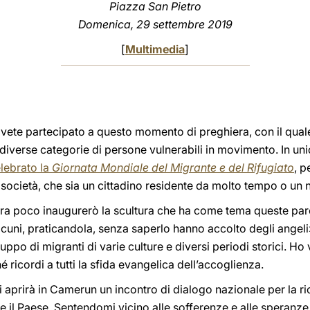
Piazza San Pietro
Domenica, 29 settembre 2019
[
Multimedia
]
e avete partecipato a questo momento di preghiera, con il qu
 diverse categorie di persone vulnerabili in movimento. In union
lebrato la
Giornata Mondiale del Migrante e del Rifugiato
, p
società, che sia un cittadino residente da molto tempo o un 
tra poco inaugurerò la scultura che ha come tema queste parol
lcuni, praticandola, senza saperlo hanno accolto degli angeli» 
ruppo di migranti di varie culture e diversi periodi storici. Ho
é ricordi a tutti la sfida evangelica dell’accoglienza.
 aprirà in Camerun un incontro di dialogo nazionale per la ri
igge il Paese. Sentendomi vicino alle sofferenze e alle speran