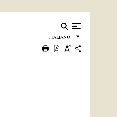
ITALIANO
FRANÇAIS
ENGLISH
ITALIANO
PORTUGUÊS
ESPAÑOL
DEUTSCH
POLSKI