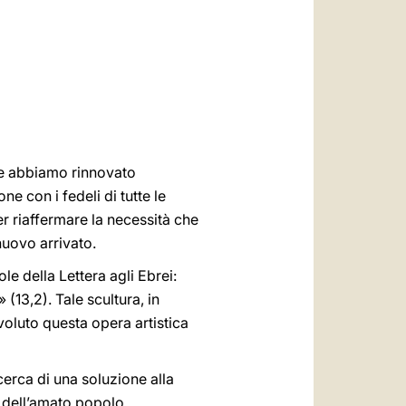
العربيّة
中文
LATINE
ale abbiamo rinnovato
e con i fedeli di tutte le
er riaffermare la necessità che
nuovo arrivato.
e della Lettera agli Ebrei:
(13,2). Tale scultura, in
 voluto questa opera artistica
cerca di una soluzione alla
ze dell’amato popolo