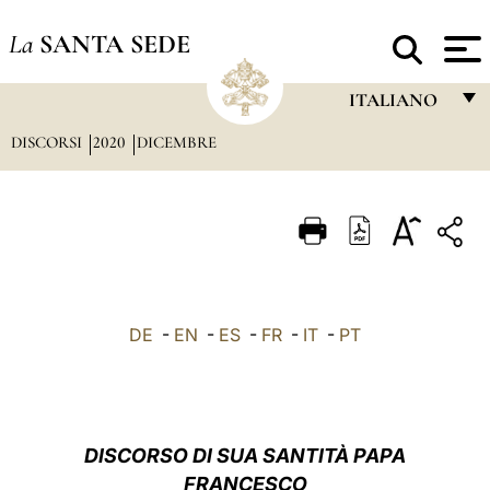
La
SANTA SEDE
ITALIANO
DISCORSI
2020
DICEMBRE
FRANÇAIS
ENGLISH
ITALIANO
PORTUGUÊS
ESPAÑOL
DE
-
EN
-
ES
-
FR
-
IT
-
PT
DEUTSCH
POLSKI
العربيّة
DISCORSO DI SUA SANTITÀ PAPA
FRANCESCO
中文