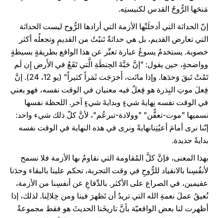
مَنحَها الرُّوحُ القدس لكنيستِه.
إنّ الحداثة التي أدخلَتْها الأزمة التي أرادها الرُّوح ليست الحداثة
التي تعارض القديم، بل هي حداثةٌ تَنبُتُ من القديمِ وتجعلُه أكثر
خصوبة. يستخدمُ يسوعُ عبارة تعبِّر عن هذا الواقع بطريقةٍ بسيطةٍ
وواضحةٍ، حين يقول: "إنَّ حَبَّةَ الحِنطَةِ الَّتي تَقَعُ في الأَرض إِن لَم
تَمُتْ تَبقَ وَحدَها. وإذا ماتَت، أَخرَجَت ثَمَراً كثيراً" (يو 12، 24). إنَّ
فِعلَ موتِ البِذرة هو فِعلٌ فيه معنيان في الوقت نفسه، فهو يعني
في الوقت نفسه نِهايةَ شيءٍ وبدايةَ شيءٍ آخر. اللحظة نفسها
نسميها "موت-تعفُّن" "وولادة-تبرعُم"، لأنَّ كلّ ذلك شيء واحد:
إنّنا نرى أمامَ أعيُنِنانهايةً ونرى في هذه النهاية في الوقت نفسه
بدايةً جديدة.
بهذا المعنى، فإنَّ كلَّ المُقاومة التي نقاومُ بها الأزمة فلا نسمح
لأنفُسِنا بالانقياد للرُّوحِ في وقت التجربة، تحكم علينا بالبقاء وحدَنا
عقيمين، في الصراع على الأكثر. بالدِّفاعِ عن أنفسِنا من الأزمة،
نُعيقُ عملَ نعمةِ الله التي تريدُ أن تَظهرَ فينا ومن خِلالِنا. لذلك، إذا
أظهرت لنا بعض الواقعيّة بأنَّ تاريخَنا الحديثَ هو فقط مجموعةٌ