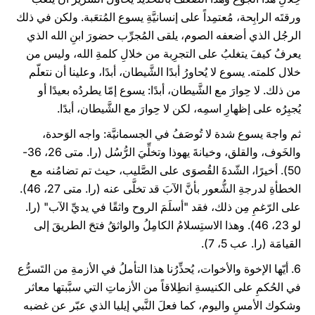
ورقتَه الرابِحة، مُعتمِداً على إنسانيَّةِ يسوع المُتعَبة. ولكن في ذلك
الرجُل الذي أضعفه الصوم، يلقى المُجرِّب حضورَ ابنِ الله الذي
يعرفُ كيفَ يتغلبُ على التجرِبة من خلالِ كلمةِ الله، وليس من
خلال كلمته. يسوع لا يُحاورُ أبدًا الشَّيطان، أبدًا، وعلينا أن نتعلّم
من ذلك. لا حِوارَ مع الشَّيطان، أبدًا: يسوع إمّا يطردُه بعيدًا أو
يُجبِرُه على إظهارِ اسمِه، لكن لا حِوارَ مع الشَّيطان، أبدًا.
ثم واجهَ يسوع شدة لا تُوصَفُ في الجسمانيَّة: واجه الوَحدة،
والخَوف، والقلق، وخيانةَ يهوذا وتخلِّيَ الرُّسُل (را. متى 26، 36-
50). أخيرًا، الشّدةَ القُصوَى على الصَّليب، حيث تم تضامُنه مع
الخطأةِ لدرجةِ الشُّعور بأنَّ الآبَ قد تخلَّى عنه (را. متى 27، 46).
على الرّغمِ مِن ذلك، فقد "أسلَمَ الروح واثقًا في يديِّ الآب" (را.
لو 23، 46). وهذا الاستِسلامُ الكامِلُ والواثقُ فتحَ الطريقَ إلى
القيامَة (را. عب 5، 7).
6. أيّها الإخوة والأخوات، يُحذِّرُنا هذا التأملُ في الأزمةِ من التَسرُّع
في الحُكمِ على الكنيسةِ انطِلاقاً من الأزماتِ التي سبَّبتها معاثر
وشكوك الأمسِ واليوم، كما فعلَ النَّبي إيليا الذي عبّر عن غضبه