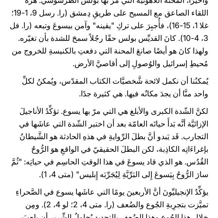
وأخيرًا، المحنة اللاهوتية التي مرّ بها بولسَ الطرسوسي: هزَّه
اللقاء الصاعق مع المسيح على طريقِ دِمشق (را. رسل 9، 1-19؛
غلا 1، 15-16)، فأُجبِرَ على تركِ "يقينه" وآمن بيسوعَ وتبعه (را. فل
3، 4-10). كانَ القديِّس بولس حقًا رجُلاً سمحَ للشدة بأن تغيّره.
ولهذا كانَ هو أيضًا صانعَ المحنة التي دفعتِ بالكنيسةِ للخروج من
مُحيطِ إسرائيل والوُصولِ إلى أقاصيَّ الأرض.
يُمكنُنا أن نكمل لائحة شَّخصيَّات الكتاب المقدّس، ويُمكنُ لكلِّ
واحد منَّا أن يجدَ مكانُه فيها. هي كثيرة جدًا.
لكنَّ الشّدة الكبرى والأبلغ هي التي مرّ بها يسوع. تؤكِّدُ الأناجيلَ
الإزائيَّة أنَّه بَدأَ حياتَه العامّة بعد أن اختبر الشّدة التي عاشَها في
التجارب. قَد يَبدو أنَّ بطلَ الرِّوايةِ في هذهِ الحادثة هو الشَّيطانُ
بإغراءَاتِه الكاذِبة، لكن البطلَ الحقيقيّ في الواقعِ هوَ الرُّوحُ
القُدُس. هو الذي قاد يسوعَ في هذا الوقتِ الحاسِم في حياتِه: "ثُمَّ
سارَ الرُّوحُ بِيَسوعَ إِلى البَرِّيَّةِ لِيُجَرِّبَه إِبليس" (متى 4، 1).
يؤكِّدُ الإنجيليِّونَ أنَّ الأربعينَ يومًا التي عاشَها يسوع في الصَّحراءِ
تميَّزت بتجرِبةِ الجُوع والضُعف (را. متى 4، 2؛ لو 4، 2). ومِن
خِلالِ هذا الجُوع وهذا الضُعف بالتحديد يُحاولُ الشِّرير أن يلعبَ