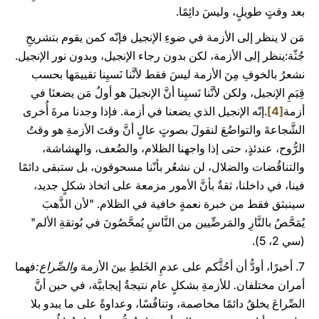
بعد وقتٍ طويلٍ، وليسَ دائِمًا.
مَن لا ينظر إلى الأزمة في ضوءِ الإنجيل فإنّه كمن يقوم بتشريحِ
جُثّة:ينظر إلى الأزمة، لكن بدون رجاء الإنجيل، وبدون نور الإنجيل.
نشعرُ بالخوفِ مِنَ الأزمة ليسَ فقط لأنَّنا نَسيِنا تقييمَها بحسب
قِيَمِ الإنجيل، ولكن لأنَّنا نَسيِنا أنَّ الإنجيلَ هو أولُ مَن يضعنَا في
أزمة
[4]
.إنّه الإنجيل الذي يضعنا في أزمة. فإذا وجدنا مرةَ أُخرى
الشَّجاعةَ والتواضُعَ لنقولَ بصوتٍ عالٍ أنَّ وقتَ الأزمةِ هو وقتُ
الرُّوح، عندئذٍ، حتى إذا واجهنا الظلام، والضُعف، والهشاشة،
والتناقُضات والضلال، لن نشعُر بأنّنا مسحوقون، بل ستبقى دائمًا
فينا، في داخلنا، ثقةٌ بأنَّ الأمور مزمعة على اتخاذ شكلٍ جديد،
سينبثق فقط من خبرة نعمةٍ خافية في الظلام. "لأن الذَّهبَ
يُمَحَّصُ بالنَّارِ والمَرضِّيين من النَّاسِ يُمحَّصُونَ في بُوتقةِ الألم"
(سي 2، 5).
7. أخيرًا، أودُّ أن أحُثَّكم على عدمِ الخَلطِ بينَ الأزمة
والصِّراع:
فهما
أمران مختلفان
.
للأزمةِ بشكلٍ عام نتيجةٌ إيجابيَّة، في حين أنَّ
الصِّراعَ يخلقُ دائمًا مخاصمة، وتنافُسًا، وعداوةً على ما يبدو بلا