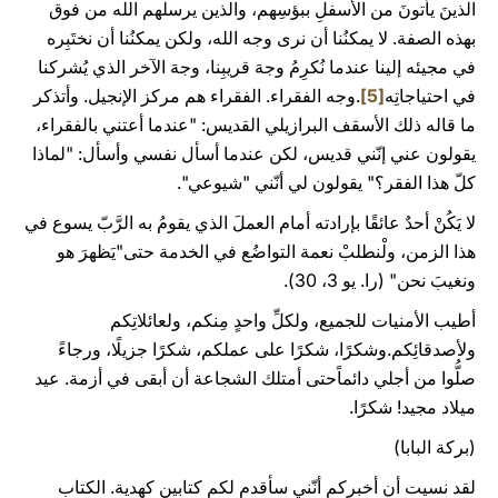
الذينَ يأتونَ من الأسفلِ ببؤسِهم، والذين يرسلهم الله من فوق
بهذه الصفة. لا يمكنُنا أن نرى وجه الله، ولكن يمكنُنا أن نختَبِره
في مجيئه إلينا عندما نُكرِمُ وجهَ قريبِنا، وجهَ الآخر الذي يُشركنا
في احتياجاتِه
[5]
.وجه الفقراء. الفقراء هم مركز الإنجيل. وأتذكر
ما قاله ذلك الأسقف البرازيلي القديس: "عندما أعتني بالفقراء،
يقولون عني إنّني قديس، لكن عندما أسأل نفسي وأسأل: "لماذا
كلّ هذا الفقر؟" يقولون لي أنّني "شيوعي".
لا يَكُنْ أحدٌ عائقًا بإرادته أمام العملَ الذي يقومُ به الرَّبّ يسوع في
هذا الزمن، ولْنطلبْ نعمة التواضُع في الخدمة حتى"يَظهرَ هو
ونغيبَ نحن" (را. يو 3، 30).
أطيب الأمنيات للجميع، ولكلِّ واحدٍ مِنكم، ولعائلاتِكم
ولأصدقائِكم.وشكرًا، شكرًا على عملكم، شكرًا جزيلًا، ورجاءً
صلُّوا من أجلي دائماًحتى أمتلك الشجاعة أن أبقى في أزمة. عيد
ميلاد مجيد! شكرًا.
(بركة البابا)
لقد نسيت أن أخبركم أنّني سأقدم لكم كتابين كهدية. الكتاب