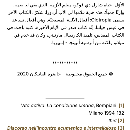
الأوّل، حياة شارل دي فوكو، معلم الأزمة، الذي بقي لنا نعمة،
وإرثًا جميلًا. هذه هدية قدّمها لي الأب أردورا: شكرًا. الكتاب الآخر
يسمى Olotropia: أفعال الألفة المسيحيّة. وهي أفعال تساعد
في عيش حياتنا. إنّه كتاب صدر في الأيام الأخيرة، كتبه باحث في
الكتاب المقدس، تلميذ الكاردينال مارتيني، وكان قد خدم في
ميلانو ولكنه من أبرشية ألبينجا - إمبيريا.
***********
© جميع الحقوق محفوظة – حاضرة الفاتيكان 2020
Vita activa. La condizione umana
, Bompiani,
[1]
Milano 1994, 182.
Ibid.
[2]
Discorso nell’Incontro ecumenico e interreligioso
[3]