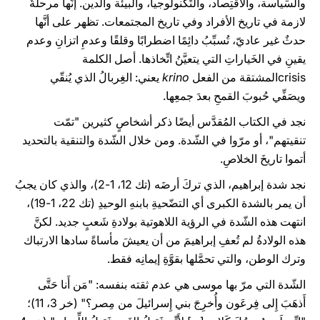
والسِّياسة، والاقتِصاد، والتِّكنولوجيا، والبيئة والدين. إنَّها مرحلةٌ
لازمة في تاريخ الأفراد وفي تاريخ المجتمعات. تظهر على أنَّها
حدثٌ غير عاديّ، تُسبِّبُ دائِمًا اضطرابًا وقلقًا وعدمِ اتزانِ وعدم
يقينِ في الخَياراتِ التي يتعيَّنُ اتِّخاذها. أصل الكلمة
crisisالمشتقة من الفعل
krino
يعني: الغِربالُ الذي يُنقّي
ويصَفِّي حُبوبَ القمحِ بعدَ جمعِها.
نجد في الكتاب المُقدَّس أيضًا ذكر أشخاصٍ كثيرين "تمّت
تنقيتهم"، أو مرّوا في الشّدة. ومن خلال الشّدة والتنقية بالتحديد
أتموا تاريخَ الخلاصِ.
نجد شدة إبراهيم، الذي تركَ أرضَه (تك 12، 1-2)، والذي كان يجبُ
أن يمر بالشدة الكبرى أي التضّحيةِ بابنهِ الوحيدِ (تك 22، 1-19)،
انتهت هذه الشّدة في الرؤية اللاهوتية بولادةِ شَعبٍ جديد. لكنَّ
هذه الولادةُ لم تُعفِ إبراهيمَ من أن يعيشَ مأساةً سادها الارتباك
وترك الوطن، والتي تحمَّلها بقوَّةِ إيمانِه فقط.
الشّدة التي مرّ بها موسى هي عدم ثقته بنفسه: "مَن أَنا حَتَّى
أَذهَبَ إِلى فِرعَون وأُخرِجَ بني إِسرائيلَ من مِصر؟" (خر 3، 11)؛