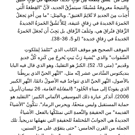
والنتيجةُ معروفةٌ مُسْبقًا: سيتمزَّقُ الجديد، لأنَّ "القِطعَةُ الَّتي
أُخِذَت مِنَ الجديدِ لا تُلائِمُ العَتيق". وبالمِثل: "ما مِن أَحَدٍ يَجعَلُ
الخَمرَةَ الجَديدةَ في زِقاقٍ عَتيقة، لِئَلاَّ تَشُقَّ الخَمرَةُ الجَديدةُ
الزِّقاقَ فتُراقَ هي، وتَتلَفَ الزِّقاق. بل يَجِبُ أَن تُجعَلَ الخَمرَةُ
الجَديدةُ في زِقاقٍ جَديدة" (لو 5، 36-38).
الموقف الصحيح هو موقف الكاتب الذي "تَتَلمَذَ لِمَلكوتِ
السَّمَوات" والذي "يُشبِهُ رَبَّ بَيتٍ يُخرِجُ مِن كَنزِه كُلَّ جَديدٍ
وقَديم" (متى 13، 52). الكنزُ هو التقليدُ، وهو الذي قال فيه البابا
بنديكتوس السَّادس عشر إنّه مثل، "النَّهرِ الحيِّ الذي يربِطُنا
بالأصول، النَّهرِ الحيِّ الذي تتواجدُ فيه الأصولُ دائمًا، النَّهرِ الكبير
الذي يقودنُا إلى ميناءِ الخُلود" (
المقابلة العامة
، 26 نيسان/أبريل
2006). أتذكر عبارة ذلك الموسيقي الألماني الكبير: "التقليد هو
حماية المستقبل وليس متحفًا، ويحرس الرماد". تتكَّونُ "الأشياءُ
القديمة" من الحقيقةِ والنِّعمةِ التي نمتلكُها بالفعل. الأشياءُ
الجديدةُ هي الجوانبُ المُختلفةُ للحقيقةِ التي نفهمُها تدريجياً. تلك
الجملة من القرن الخامس: "حتى يتقوّى على مرّ السنين،