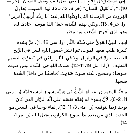
"إِنِّي لَستُ رَجُلَ كَلامٍ، [...] لأَنِّي ثَقيلُ الفَمِ وثَقيلُ اللِّسان" (خر 4،
10)؛ "وأَنا ثَقيلُ اللِّسان" (خر 6، 12. 30). لهذا السبب، يُحاوِلُ
الهُروبَ من الرِّسالة التي أوكلَها الله إليه: "يا ربُّ، أْرسِلْ آخرين"
(را. خر 4، 13). ولكن بهذه الشّدة، جعلَ اللهُ موسى خادمًا له،
وهو الذي أخرجَ الشَّعب مِن مِصْر.
إيليا، النبيَّ القويُّ حتى شُبِّهَ بالنَّار (را. سي 48، 1)، مرَّ بشدة
كبيرة طلب معها الموت، ثم اختبرَ حُضورَ اللهِ، ليس في الرِّيح
العاصِفة، ولا في الزِلزال، ولا في النَّار، ولكن في "صَوْتِ النسيم
اللطيف" (را. 1 مل 19، 11-12). صوتُ اللهِ في الشّدة ليس صوت
ضوضاء وضجيج، لكنه صوتٌ
صَامِتٌ
يُخاطبُنا من داخلَ الشّدة
نفسِها.
يوحنَّا المعمدان اعتراه الشَّكُّ في هويِّة يسوع المَسيحانيَّة (را. متى
11، 2-6)، لأنَّ يسوع لم يُقدِّم نفسَه على أنَّه الديّان الذي كانَ
يوحنا رُبما يتوقعه (را. متى 3، 11-12). إلقاء يوحنا في السجن هو
الحدث الذي من بعده بدأ يسوع بالكرازة بإنجيل الله (را. مر 1،
14).