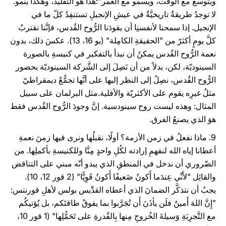
ويتوسّع مع الوقت، ويسمو مع العمر":هذا هو التقليد، وهكذا ينمو.
لا توجدُ طريقةٌ تاريخيَّةٌ في عيشِ الإنجيلِ تستنفِدُ كلّ ما في
الإنجيل. إذا سمحنا لأنفسنِا أن يقودَنا الرُّوح القُدس، فإنَّنا نقتربُ
كلَّ يومٍ أكثرّ من "الحقيقةِ الكامِلة" (يو 16، 13). عكسَ ذلك، بدون
نعمة الرُّوح القُدس يمكنُ أن نبدأ بالتفكير في كنيسةِ بالصورة
السينوديّة، لكن، بدلاً من أن نَصِلَ إلى الشَّركة السينوديّة بحضور
الرُّوح القُدس، نصِلُ إلى النظر إليها على أنَّها تجمٌّعٌ ديمقراطيّ
مثلُ غيرِه يقوم على الأكثريّة والأقلية.مثل البرلمان على سبيل
المثال: وهذه ليست روح سينودسية. إنَّ وجودَ الرُّوح القُدس فقط
هوَ الذي يصنعُ الفرق.
9. ماذا نفعلُ في زمن الأزمة؟ أولًا، نقبلُها ونرى فيها زمنَ نعمةِ
أعطانا إياه الله لنفهمِ إرادته لكُلِ واحدٍ مِنَّا وللكنيسةِ بأكملِها. من
الضّروري أن ندخل في المنطقِ الذي يبدو أنّه مبني على التناقض
والقائِل "لأَنِّي عِندَما أَكونُ ضَعيفًا أَكونُ قَوِيًّا" (2 قور 12، 10).
يجبُ أن نتذكَّر الضمانَ الذي أعطاه القدِّيس بولس لأهلِ قورنتس:
"إِنَّ اللهَ أَمينٌ فلَن يأذَنَ أَن تُجَرَّبوا بما يفوقُ طاقتَكم، بل يُؤتيكُم
مع التَّجرِبَةِ وَسيلةَ الخُروجِ مِنها بِالقُدرةِ على تَحَمُّلِها" (1 قور 10،