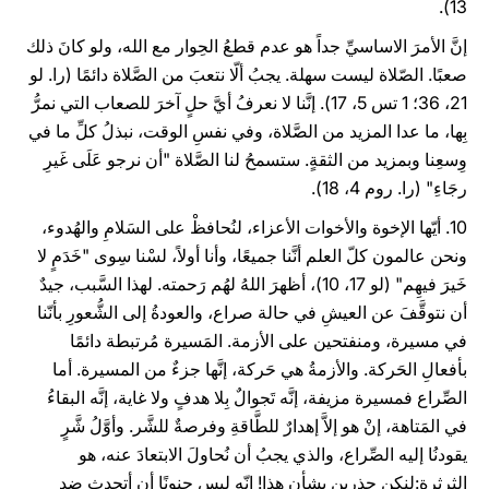
13).
إنَّ الأمرَ الاساسيِّ جداً هو عدم قطعُ الحِوار مع الله، ولو كانَ ذلك
صعبًا. الصّلاة ليست سهلة. يجبُ ألّا نتعبَ من الصَّلاة دائمًا (را. لو
21، 36؛ 1 تس 5، 17). إنَّنا لا نعرفُ أيَّ حلٍ آخرَ للصعاب التي نمرُّ
بِها، ما عدا المزيد من الصَّلاة، وفي نفسِ الوقت، نبذلُ كلِّ ما في
وِسعِنا وبمزيد من الثقةٍ. ستسمحُ لنا الصَّلاة "أن نرجو عَلَى غَيرِ
رجَاءِ" (را. روم 4، 18).
10. أيّها الإخوة والأخوات الأعزاء، لنُحافظْ على السَلامِ والهُدوء،
ونحن عالمون كلّ العلم أنَّنا جميعًا، وأنا أولاً، لسْنا سِوى "خَدَمٍ لا
خَيرَ فيهِم" (لو 17، 10)، أظهرَ اللهُ لهُم رَحمته. لهذا السَّبب، جيدٌ
أن نتوقَّفَ عن العيشِ في حالة صراع، والعودةُ إلى الشُّعورِ بأنّنا
في مسيرة، ومنفتحين على الأزمة. المَسيرة مُرتبطة دائمًا
بأفعالِ الحَركة. والأزمةُ هي حَركة، إنَّها جزءٌ من المسيرة. أما
الصِّراع فمسيرة مزيفة، إنَّه تَجوالٌ بِلا هدفٍ ولا غاية، إنَّه البقاءُ
في المَتاهة، إنْ هو إلاَّ إهدارٌ للطَّاقةِ وفرصةٌ للشَّر. وأوَّلُ شَّرٍ
يقودنُا إليه الصِّراع، والذي يجبُ أن نُحاولَ الابتعادَ عنه، هو
الثرثرة:لنكن حذرين بشأن هذا! إنّه ليس جنونًا أن أتحدث ضد