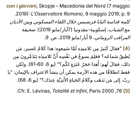
con i giovani
, Skopje – Macedonia del Nord (7 maggio
2019):
L’Osservatore Romano
, 9 maggio 2019, p. 9.
كلمة قداسة البابا فرنسيس خلال اللقاء المسكوني وبين الأديان
مع الشباب
، إسكوبية-مقدونيا (7أيار/مايو 2019):
صحيفة
المراقب الروماني
، 9 أيار/مايو 2019، ص. 9.
[4]
"فقالَ كَثيرٌ مِن تَلاميذِه لَمَّا سَمِعوه: هذا كَلامٌ عَسير، مَن
يُطيقُ سَماعَه؟ فعَلِمَ يسوعُ في نَفْسِه أَنَّ تَلاميذَه يَتَذَمَّرونَ مِن
ذلك، فقالَ لَهم: أَهذا حَجَرُ عَثرَةٍ لكُم؟" (يو 6، 60-61). ولكن
فقط انطلاقًا من هذه الأزمة يمكن أن ينشأ الاعتراف بالإيمان: "يا
ربّ، إِلى مَن نَذهَب وكَلامُ الحَياةِ الأَبَدِيَّةِ عِندَك؟" (يو 6، 68).
Totalité et infini
, Paris 2000 ,76.
Cfr. E. Lévinas,
[5]