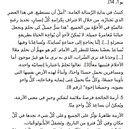
يو 1، 14).
كتبتُ في بدايةِ الرِّسالة العامة: "آملُ أن نستطيعَ، في هذا العصرِ
الذي نَجتازُه، من خلالِ الاعترافِ بِكرامةِ كُلِّ إنسانٍ، تجديدَ رغبةٍ
عالميّةٍ في الأُخوَّة بين الجميع. "هذا سرٌّ جميلٌ كي نحلمَ ونجعلَ
حياتَنا مُغامرةً جميلة. لا يُمكِنُ لأحدٍ أن يُواجِهَ الحياةَ بطريقةٍ
منعزلةٍ [...]. إنَّنا بِحاجةٍ إلى جماعةٍ تُسانِدنُا، وتُساعِدُنا وفيها
نُساعِدُ بعضُنا بعضًا للنظر إلى الأمام. كم هو مهمُّ أن نحلمَ معًا!
[...] وحدَنا قد نرى السَّراب، الذي به نرى ما هو غيرُ موجودٍ. أما
الأحلامَ فنَبنيها معاً
[3]
. تعالوا نَحلمُ باعتبارنا إنسانيّة واحدة،
ومسافرين نحمل جسدًا واحدًا، وأبناءٌ لهذه الأرضِ نفسِها التي
تأوينا جميعًا، وكلٌّ منَّا يحمِلُ غِنى إيمانِه وقناعاتِه، كلٌّ واحدٍ
بصوتِه، وجميعُنا إخوة" (رقم 8).
5. أزمةَ الجائحةِ فرصةٌ ملائمة لتفكيرٍ وجيزٍ في معنى الأزمَة،
ويُمكِنُ أن يساعِدَ كُلَّ واحدٍ مِنّا.
الأزمة ظاهرةٌ تؤثِّرُ على الجميعِ وعلى كُلِّ شيء. نجدها في كُلِّ
مكانِ وفي كُلِّ فترةٍ من التاريخ، وتَشمَلُ الأيدُّيولوجِّيات،