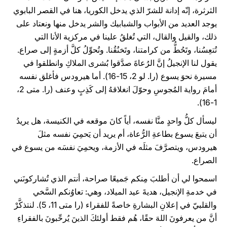
الثرثرة، إنّه إدانة للشرّ الذي يدخل الكوريا، هنا في القصر البابوي
يوجد العديد من الأبواب والشبابيك والشر يدخل منها ونعتاد على
ذلك، والقيل والقال، التي تُغلقُ علينا في مركزية الأنا التي
تُتعِسُنا، وتَحُطُّ من كرامتنا، وتَخنُقُنا. وتُحوِّلُ كلَّ أزمةٍ إلى صراع.
يقول لنا الإنجيلُ إنَّ الرُعاةَ صدَّقوا بُشرى الملاكِ وانطلقوا في
مسيرة نحوَ يسوع (را. لو 2، 15-16). أما هيرودس فأغلق نفسه
أمامَ رواية المُجوسِ وحوّلَ انغلاقهُ إلى كَذِبٍ وعنف (را. متى 2،
1-16).
ليسأل كلُّ واحدٍ منَّا نفسه، أياً كانَ موقعه في الكنيسة، هل يريدُ
أن يتبعَ يسوع بطاعةِ الرُّعاة، أم يريد أن يَحمِيَ نفسه مثلَ
هيرودس، ويتصرَّفَ مثلَه في الأزمة، ويحمِيَ نفسَه من يسوع في
الصراع.
اسمحوا لي أن أطلبَ مِنكم جَميعًا صراحة، أنتم الذي تُشاركونَني
في خدمةِ الإنجيل، هديةَ عيد الميلاد، وهي: تعاوُنكم السَّخي
والقلبيّ في إعلانِ البشارةِ خاصةً للفقراء (را متى 11، 5). لنتذكَّرْ
أنَّ من يعرفونَ اللهَ حقًا، هُم فقط أولئكَ الذينَ يُرحِّبونَ بالفقراءِ