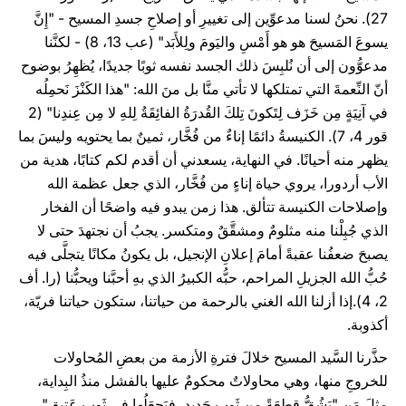
27). نحنُ لسنا مدعوِّين إلى تغييرِ أو إصلاحِ جسدِ المسيح - "إِنَّ
يسوعَ المَسيحَ هو هو أَمْسِ واليَومَ ولِلأَبَد" (عب 13، 8) - لكنَّنا
مدعوُّون إلى أن نُلبِسَ ذلك الجسد نفسه ثوبًا جديدًا، يُظهِرُ بوضوح
أنّ النِّعمةَ التي تمتلكها لا تأتي منَّا بل منَ الله: "هذا الكَنْزَ نَحمِلُه
في آنِيَةٍ مِن خَزَف لِتَكونَ تِلكَ القُدرَةُ الفائِقَةُ لِلهِ لا مِن عِندِنا" (2
قور 4، 7). الكنيسةُ دائمًا إناءٌ من فُخَّار، ثمينٌ بما يحتويه وليسَ بما
يظهر منه أحيانًا. في النهاية، يسعدني أن أقدم لكم كتابًا، هدية من
الأب أردورا، يروي حياة إناءٍ من فُخَّار، الذي جعل عظمة الله
وإصلاحات الكنيسة تتألق. هذا زمن يبدو فيه واضحًا أن الفخار
الذي جُبِلْنا منه مثلومٌ ومشقَّقٌ ومتكسر. يجبُ أن نجتهدَ حتى لا
يصبحَ ضعفُنا عقبةً أمامَ إعلانِ الإنجيل، بل يكونُ مكانًا يتجلَّى فيه
حُبُّ الله الجزيلِ المراحم، حبُّه الكبيرُ الذي بهِ أحبَّنا ويحبُّنا (را. أف
2، 4).إذا أزلنا الله الغني بالرحمة من حياتنا، ستكون حياتنا فريّة،
أكذوبة.
حذَّرنا السَّيد المسيح خلالَ فترةِ الأزمة من بعضِ المُحاولات
للخروجِ منها، وهي محاولاتٌ محكومٌ عليها بالفشل منذُ البِداية،
مِثلَ مَن "يَشُقُّ قِطعَةً مِن ثَوبٍ جَديد، فيَجعَلُها في ثَوبٍ عَتيق"