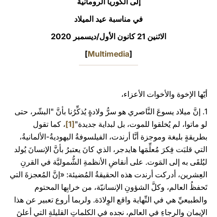
إلى الكوريا الرومانية
LATINE
في مناسبة عيد الميلاد
الاثنين 21 كانون الأول/ديسمبر 2020
]
Multimedia
[
أيّها الإخوة والأخوات الأعزاء،
1. إنَّ ميلاد يسوعَ النَّاصري هو سرُّ ولادةٍ يُذكِّرُنا بأنَّ "البشّر، حتى
لو ماتوا، لم يُخلقوا للموت، بل لبداية جديدة"
[1]
، كما تقول
بطريقةٍ بليغة وموجزة أنَّا أرندت، الفيلسوفةُ اليهوديةُ-الألمانيةُ،
التي قلبَت فِكرَ مُعلِّمَها هايدجر، الذي كانَ يعتبرُ بأنَّ الإنسانَ يُولد
ليُلقَى به إلى المَوت. على أنقاضِ الأنظمةِ الشُّموليَّة في القرنِ
العِشرين، أدركت أرندت هذه الحقيقةُ المُضيئة: «إنَّ المُعجزةَ التي
تَحفظُ العالم، وكلَّ الشؤونِ الإنسانيّة، من خرابِها المحتوم
والطبيعيِّ هي في النِّهاية واقع الوِلادَة. ولربما أروع تعبير عن هذا
الإيمانِ والرجاءِ في العالم، نجده في الكلماتِ القليلةِ التي أعلنَ