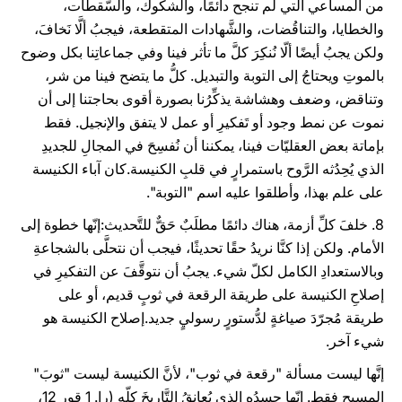
من المساعي التي لم تنجح دائمًا، والشكوك، والسَّقطات،
والخطايا، والتناقُضات، والشَّهادات المتقطعة، فيجبُ ألَّا نَخافَ،
ولكن يجبُ أيضًا ألّا نُنكِرَ كلَّ ما تأثر فينا وفي جماعاتِنا بكل وضوح
بالموتِ ويحتاجُ إلى التوبة والتبديل. كلُّ ما يتضح فينا من شر،
وتناقض، وضعف وهشاشة يذكِّرُنا بصورة أقوى بحاجتنا إلى أن
نموت عن نمط وجود أو تَفكيرِ أو عمل لا يتفق والإنجيل. فقط
بإماتة بعض العقليّات فينا، يمكننا أن نُفسِحَ في المجالِ للجديدِ
الذي يُحِدُثه الرَّوح باستمرارٍ في قلبِ الكنيسة.كان آباء الكنيسة
على علم بهذا، وأطلقوا عليه اسم "التوبة".
8. خلفَ كلِّ أزمة، هناك دائمًا مطلَبٌ حَقٌّ للتَّحديث:إنّها خطوة إلى
الأمام. ولكن إذا كنَّا نريدُ حقًا تحديثًا، فيجب أن نتحلَّى بالشجاعةِ
وبالاستعدادِ الكامل لكلّ شيء. يجبُ أن نتوقَّفَ عن التفكيرِ في
إصلاحِ الكنيسة على طريقة الرقعة في ثوبٍ قديم، أو على
طريقة مُجرّدَ صياغةٍ لدُّستورٍ رسوليٍ جديد.إصلاح الكنيسة هو
شيء آخر.
إنَّها ليست مسألة "رقعة في ثوب"، لأنَّ الكنيسة ليست "ثوبَ"
المسيح فقط. إنّها جسدُه الذي يُعانقُ التَّاريخَ كلّه (را. 1 قور 12،