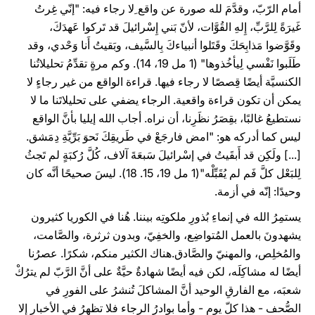
أمام الرّبّ، وقدَّمَ لله صورة عن واقع ِلا رجاء فيه: "إنّي غِرتُ
غَيرَةً لِلرَّبِّ، إِلهِ القُوَّات، لأنّ بَني إِسْرائيلَ قد تَركوا عَهدَكَ،
وقَوَّضوا مَذابِحَكَ وقَتَلوا أنبياءكَ بِالسَّيف، وبَقيتُ أَنا وَحْدي، وقد
طَلَبوا نَفْسي لِيأخُذوها" (1 مل 19، 14). وكم مرةٍ تقدِّمُ تحليلاتُنا
الكنسيَّة أيضًا قِصصًا لا رجاء فيها. قراءة الواقع من غير رجاءٍ لا
يمكن أن تكون قراءة واقعية. الرجاء يضفي على تحليلاتَنا ما لا
نستطيعُ غالبًا، بقِصَرُ نظَرِنا، أن نراه. أجاب الله إيليا بأنَّ الواقع
ليس كما أدركه هو: "امض فارجَعْ في طَريقِكَ نَحوَ بَرِّيَّةِ دِمَشق.
[...] ولَكِن قد أَبقَيتُ في إسْرائيلَ سَبعَةَ آلاف، كُلَّ رُكبَةٍ لم تَجثُ
لِلبَعْل كلَّ فَم لم يُقَبِّلْه"(1 مل 19، 15. 18). ليسَ صحيحًا أنَّه كان
وحيدًا: إنّه في أزمة.
يستمِرُ الله في إنماءِ بُذورِ ملكوتِه بيننا. هُنا في الكوريا كثيرون
يشهدونَ بالعمل المُتواضِع، والخفِيّ، وبدون ثرثرة، والصَّامت،
والمُخلِص، والمهنيّ والصَّادق.هناك الكثير منكم، شكرًا. عصرُنا
أيضًا له مشاكِلَه، لكن فيه أيضًا شهادةٌ حيَّةٌ على أنَّ الرَّبّ لم يترُكْ
شعبَه، مع الفارقِ الوحيد أنَّ المشاكلَ تُنشرُ على الفورِ في
الصُّحف - هذا كلّ يوم - وأما بوادرُ الرجاء فلا تظهرُ في الأخبارِ إلا