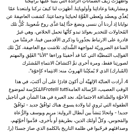
وأظهرَتْ زَيفَ الضَماناتِ الزائدة التي بنينا عليها برامِجَنا
ومشاريعَنا وعاداتِنا وأولوياتِنا. أظهرَت لنا كيفَ تركنا وابتعدنا عمّا
يُغذِّي ويعضُد ويُعطي القُوَّةَ لحياتِنا وجماعتِنا. كشفت العاصِفةَ عن
نوايانا إذ أردنا أن ننسى ونضعَ حدًّا لِمَا غذَّى روحَ شُعوبِنا. كُلُّ تلك
المُحاولات للتخدير بعوائدَ تبدو كأنّها تحمل الخلاص، وهي غيرُ
قادرة على الارتباط بجذُورِنا وذكرى الأقدمين فينا، حَرمَتْنا من
المناعةِ الضروريّة لمواجهة الشَّدائِد. تلاشت مع العاصِفة، كلّ تلك
القوالِب النَمطيِّة التي كنا قد أخفينَا وراءها "الأنا" القَلِقِ والمهتم
لصورتِنا فقط، ومرة أخرى تمَّ اكتشافُ الانتماءِ المُشتَرك
(المُبارك) الذي لا يُمكِنُنا الهروبُ منه: الانتِماء كإِخوّة".
4. أرادت العنايّة الإلهيِّة أن أكونَ قادرًا على أن أكتبَ، في هذا
الوقتِ العصيب، الرِّسالة العامة
Fratelli tutti
المُكرَّسة لموضوعِ
الأخوَّة والصَّداقة الاجتماعيَّة. نجد العبرة في هذا الشأن في أناجيل
الطفولة التي تَروي لنا ولادة يسوع. هناك تَوافُقٌ جديد - تَوافُقٌ
جديد! - واتحادٌ يَنشأُ بين أبطال الرواية: مريم ويوسف والرُّعاة
والمَجوس، وكلِّ أولئك الذين، بطريقةٍ أو بأُخرى، قدَّموا أخوَّتَهم،
وصداقتَهم فرحّبوا في ظلمة التاريخ بالكلمةِ الذي صارَ جسدًا (را.