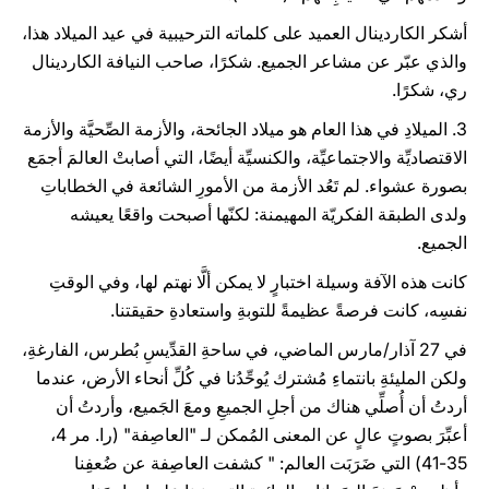
أشكر الكاردينال العميد على كلماته الترحيبية في عيد الميلاد هذا،
والذي عبّر عن مشاعر الجميع. شكرًا، صاحب النيافة الكاردينال
ري، شكرًا.
3. الميلادِ في هذا العام هو ميلاد الجائحة، والأزمة الصِّحيَّة والأزمة
الاقتصاديِّة والاجتماعيِّة، والكنسيِّة أيضًا، التي أصابتْ العالمَ أجمَع
بصورة عشواء. لم تَعُد الأزمة من الأمورِ الشائعة في الخطاباتِ
ولدى الطبقة الفكريّة المهيمنة: لكنّها أصبحت واقعًا يعيشه
الجميع.
كانت هذه الآفة وسيلة اختبارٍ لا يمكن ألَّا نهتم لها، وفي الوقتِ
نفسِه، كانت فرصةً عظيمةً للتوبةِ واستعادةِ حقيقتنا.
في 27 آذار/مارس الماضي، في ساحةِ القدِّيسِ بُطرس، الفارغةِ،
ولكن المليئةِ بانتماءِ مُشترك يُوحِّدُنا في كُلِّ أنحاء الأرض، عندما
أردتُ أن أُصلِّي هناك من أجلِ الجميعِ ومعَ الجَميع، وأردتُ أن
أعبِّرَ بصوتٍ عالٍ عن المعنى المُمكن لـ "العاصِفة" (را. مر 4،
35-41) التي ضَرَبَت العالم: " كشفت العاصِفة عن ضُعفِنا