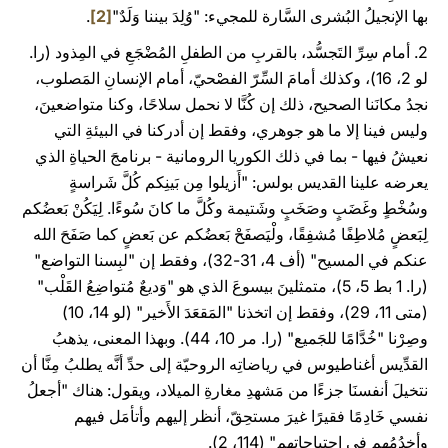
بها الإنجيلُ البُشرى السَّارة للمجيء: "وُلِدَ بيننا وَلَدٌ"
[2]
.
2. أمام سِرِّ التَجسُّد، بالقربِ من الطفلِ المُضْجَعِ في المِذود (را.
لو 2، 16)، وكذلك أمامَ السِّرّ الفصْحيّ، أمام الإنسانِ المَصلوب،
نجدُ مكانَنا الصحيح، ذلك إن كُنَّا لا نحمل سلاحًا، وكنا متواضعينَ،
وليس فينا إلا ما هو جوهري، وفقط إن أدركنا في البيئةِ التي
نعيشُ فيها - بما في ذلك الكوريا الرومانية - برنامجَ الحياةِ الذي
يعرضه علينا القديس بولس: "أَزيلوا مِن بَينِكم كُلَّ شَراسةٍ
وسُخْطٍ وغَضَبٍ وصَخَبٍ وشَتيمة وكُلَّ ما كانَ سُوءًا. لِيَكُنْ بَعضُكم
لِبَعضٍ مُلاطِفًا مُشفِقًا، ولْيَصفَحْ بَعضُكم عن بَعضٍ كما صَفَحَ الله
عنكم في المسيح" (أف 4، 31-32)، وفقط إن "لبِسنا التواضع"
(را. 1 بط 5، 5)، متمثلينَ بيسوعَ الذي هو "وَديعٌ مُتواضِعُ القَلْب"
(متى 11، 29)، وفقط إن اتخذنا "المَقعَدَ الأَخير" (لو 14، 10)
وصِرْنا "خُدَّامًا للجَميع" (را. مر 10، 44). وبهذا المعنى، يذهبُ
القدِّيس أغناطيوس في رياضاتِه الروحيّة إلى حدِّ أنَّه يطلبُ مِنَّا أن
نتخيلَ أنفسنَا جزءًا من مَشهدِ مغارةِ الميلاد، ويقول: هناك "أجعلُ
نفسي خَادِمًا فقيرًا غيرَ مستحِقّ، أنظر إليهم وأتأمَل فيهم
وأخدُمُهم في احتياجِاتهم" (114، 2).