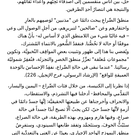
حل، بين أناس منقسمين إلى أصدقاء نُحِبُّهم وأعداء نُقاتلُهم،
والنتيجة هي انتصارُ أحدِ الطرفين.
منطقُ الصِّراعِ يبحث دائمًا عن "مذنبين" لوَصمِهم بالعارِ
واحتقارهم وعن "صالحين" لتبريرِهم، من أجلِ الوصولِ الى وعي
– فيه غالبًا شيء من اللامنطق الذي لا أساس له- بأنَّ هناك
موقفًا أو حالة لا تخُصُّنا. فنفقدُ الشُّعور بالانتماءِ المُشترك،
ويُفضي بنا هذا إلى ظهور وتثبيت بعضِ المواقِف النُخبويَّة، وتكوين
"مجموعاتِ مُغلقة" تعزِّزُ منطقَ الحَصرِ والتجزئَة، فنُفقِرُ شموليّة
رسالتِنا. "عندما نبقى في حالةِ الصِّراع، نفقِدُ الإحساسَ بالوَحدة
العميقةِ للواقع" (الإرشاد الرسولي،
فرح الإنجيل
، 226).
إذا نظرنا إلى الكنيسة، من خلال فئات الصِّراع – اليمين واليسار،
التقدُّمي والمحافظ- أدخلنا فيها التشرذم، والاستقطاب،
والانحراف وأخرجناها عن طبيعتِها الحقيقيَّة: إنَّها جسدٌ دائمًا في
أزمةٍ لأنَّها جسدٌ حيّ، لكن يجبُ ألَّا تصبحَ أبدًا جسداً في حالة
صراعِ، وفيها هازم ومهزوم. بهذه الطريقة، في حالة الصراع،
ستَبُثُّ الخوفَ، وستتَجمَّد وتفقد طابعها السينودي، وستفرِضُ
منطق النموذج الواحد الإجباري، بعيدًا عن الغِنى والتعددِّية التي