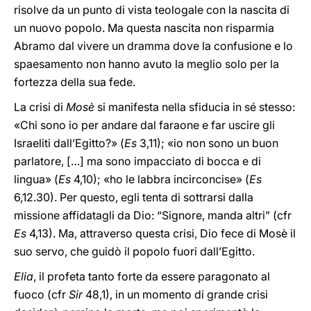
risolve da un punto di vista teologale con la nascita di
un nuovo popolo. Ma questa nascita non risparmia
Abramo dal vivere un dramma dove la confusione e lo
spaesamento non hanno avuto la meglio solo per la
fortezza della sua fede.
La crisi di
Mosè
si manifesta nella sfiducia in sé stesso:
«Chi sono io per andare dal faraone e far uscire gli
Israeliti dall’Egitto?» (
Es
3,11); «io non sono un buon
parlatore, […] ma sono impacciato di bocca e di
lingua» (
Es
4,10); «ho le labbra incirconcise» (
Es
6,12.30). Per questo, egli tenta di sottrarsi dalla
missione affidatagli da Dio: “Signore, manda altri” (cfr
Es
4,13). Ma, attraverso questa crisi, Dio fece di Mosè il
suo servo, che guidò il popolo fuori dall’Egitto.
Elia
, il profeta tanto forte da essere paragonato al
fuoco (cfr
Sir
48,1), in un momento di grande crisi