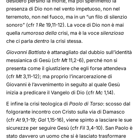
desiderò persino la morte, ma poi sperimentò la
presenza di Dio non nel vento impetuoso, non nel
terremoto, non nel fuoco, ma in un “un filo di silenzio
sonoro” (cfr
1 Re
19,11-12). La voce di Dio non è mai
quella
rumorosa della
crisi, ma è la voce
silenziosa
che ci parla
dentro
la crisi stessa.
Giovanni Battista
è attanagliato dal dubbio sull’identità
messianica di Gesù (cfr
Mt
11,2-6), perché non si
presenta come il giustiziere che egli forse attendeva
(cfr
Mt
3,11-12); ma proprio l’incarcerazione di
Giovanni è l’avvenimento in seguito al quale Gesù
inizia a predicare il Vangelo di Dio (cfr
Mc
1,14).
E infine la crisi teologica di
Paolo di Tarso
: scosso dal
folgorante incontro con Cristo sulla via di Damasco
(cfr
At
9,1-19;
Gal
1,15-16), viene spinto a lasciare le sue
sicurezze per seguire Gesù (cfr
Fil
3,4-10). San Paolo è
stato davvero un uomo che si è lasciato trasformare