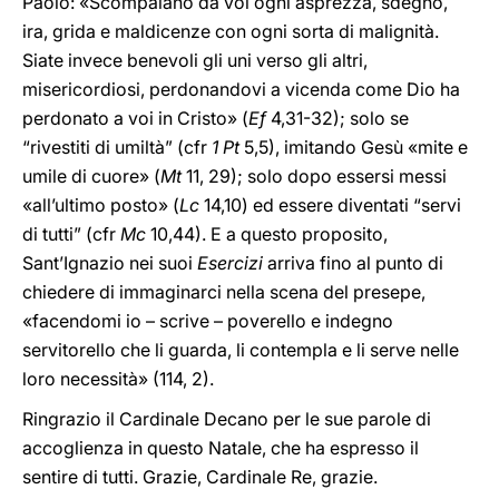
Paolo: «Scompaiano da voi ogni asprezza, sdegno,
ira, grida e maldicenze con ogni sorta di malignità.
Siate invece benevoli gli uni verso gli altri,
misericordiosi, perdonandovi a vicenda come Dio ha
perdonato a voi in Cristo» (
Ef
4,31-32); solo se
“rivestiti di umiltà” (cfr
1 Pt
5,5), imitando Gesù «mite e
umile di cuore» (
Mt
11, 29); solo dopo essersi messi
«all’ultimo posto» (
Lc
14,10) ed essere diventati “servi
di tutti” (cfr
Mc
10,44). E a questo proposito,
Sant’Ignazio nei suoi
Esercizi
arriva fino al punto di
chiedere di immaginarci nella scena del presepe,
«facendomi io – scrive – poverello e indegno
servitorello che li guarda, li contempla e li serve nelle
loro necessità» (114, 2).
Ringrazio il Cardinale Decano per le sue parole di
accoglienza in questo Natale, che ha espresso il
sentire di tutti. Grazie, Cardinale Re, grazie.