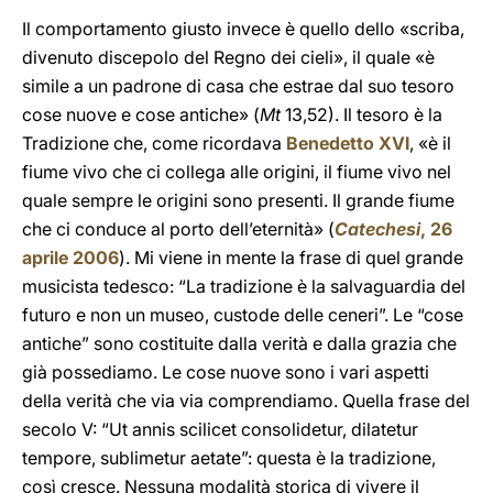
Il comportamento giusto invece è quello dello «scriba,
divenuto discepolo del Regno dei cieli», il quale «è
simile a un padrone di casa che estrae dal suo tesoro
cose nuove e cose antiche» (
Mt
13,52). Il tesoro è la
Tradizione che, come ricordava
Benedetto XVI
, «è il
fiume vivo che ci collega alle origini, il fiume vivo nel
quale sempre le origini sono presenti. Il grande fiume
che ci conduce al porto dell’eternità» (
Catechesi
, 26
aprile 2006
). Mi viene in mente la frase di quel grande
musicista tedesco: “La tradizione è la salvaguardia del
futuro e non un museo, custode delle ceneri”. Le “cose
antiche” sono costituite dalla verità e dalla grazia che
già possediamo. Le cose nuove sono i vari aspetti
della verità che via via comprendiamo. Quella frase del
secolo V: “Ut annis scilicet consolidetur, dilatetur
tempore, sublimetur aetate”: questa è la tradizione,
così cresce. Nessuna modalità storica di vivere il