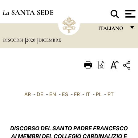
La
SANTA SEDE
ITALIANO
DISCORSI
2020
DICEMBRE
FRANÇAIS
ENGLISH
ITALIANO
PORTUGUÊS
ESPAÑOL
AR
-
DE
-
EN
-
ES
-
FR
-
IT
-
PL
-
PT
DEUTSCH
POLSKI
العربيّة
DISCORSO DEL SANTO PADRE FRANCESCO
AI MEMBRI DEL COLLEGIO CARDINALIZIO E
中文