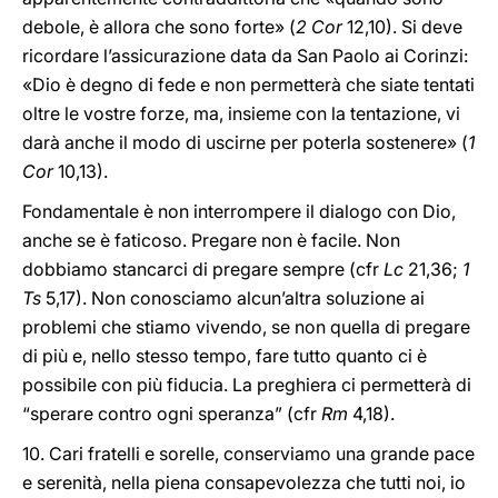
debole, è allora che sono forte» (
2 Cor
12,10). Si deve
ricordare l’assicurazione data da San Paolo ai Corinzi:
«Dio è degno di fede e non permetterà che siate tentati
oltre le vostre forze, ma, insieme con la tentazione, vi
darà anche il modo di uscirne per poterla sostenere» (
1
Cor
10,13).
Fondamentale è non interrompere il dialogo con Dio,
anche se è faticoso. Pregare non è facile. Non
dobbiamo stancarci di pregare sempre (cfr
Lc
21,36;
1
Ts
5,17). Non conosciamo alcun’altra soluzione ai
problemi che stiamo vivendo, se non quella di pregare
di più e, nello stesso tempo, fare tutto quanto ci è
possibile con più fiducia. La preghiera ci permetterà di
“sperare contro ogni speranza” (cfr
Rm
4,18).
10. Cari fratelli e sorelle, conserviamo una grande pace
e serenità, nella piena consapevolezza che tutti noi, io