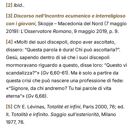
[2]
Ibid.
.
[3]
Discorso nell’Incontro ecumenico e interreligioso
con i giovani
, Skopje – Macedonia del Nord (7 maggio
2019):
L’Osservatore Romano
, 9 maggio 2019, p. 9.
[4]
«Molti dei suoi discepoli, dopo aver ascoltato,
dissero: “Questa parola è dura! Chi può ascoltarla?”.
Gesù, sapendo dentro di sé che i suoi discepoli
mormoravano riguardo a questo, disse loro: “Questo vi
scandalizza?”» (
Gv
6,60-61). Ma è solo a partire da
questa crisi che può nascere una professione di fede:
«“Signore, da chi andremo? Tu hai parole di vita
eterna”» (
Gv
6,68).
[5]
Cfr E. Lévinas,
Totalité et infini
, Paris 2000, 76; ed.
it.
Totalità e infinito. Saggio sull’esteriorità
, Milano
1977, 76.