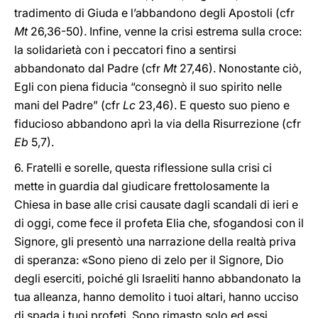
tradimento di Giuda e l’abbandono degli Apostoli (cfr
Mt
26,36-50). Infine, venne la crisi estrema sulla croce:
la solidarietà con i peccatori fino a sentirsi
abbandonato dal Padre (cfr
Mt
27,46). Nonostante ciò,
Egli con piena fiducia “consegnò il suo spirito nelle
mani del Padre” (cfr
Lc
23,46). E questo suo pieno e
fiducioso abbandono aprì la via della Risurrezione (cfr
Eb
5,7).
6. Fratelli e sorelle, questa riflessione sulla crisi ci
mette in guardia dal giudicare frettolosamente la
Chiesa in base alle crisi causate dagli scandali di ieri e
di oggi, come fece il profeta Elia che, sfogandosi con il
Signore, gli presentò una narrazione della realtà priva
di speranza: «Sono pieno di zelo per il Signore, Dio
degli eserciti, poiché gli Israeliti hanno abbandonato la
tua alleanza, hanno demolito i tuoi altari, hanno ucciso
di spada i tuoi profeti. Sono rimasto solo ed essi