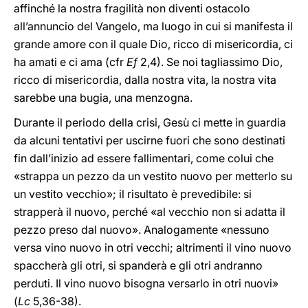
affinché la nostra fragilità non diventi ostacolo
all’annuncio del Vangelo, ma luogo in cui si manifesta il
grande amore con il quale Dio, ricco di misericordia, ci
ha amati e ci ama (cfr
Ef
2,4). Se noi tagliassimo Dio,
ricco di misericordia, dalla nostra vita, la nostra vita
sarebbe una bugia, una menzogna.
Durante il periodo della crisi, Gesù ci mette in guardia
da alcuni tentativi per uscirne fuori che sono destinati
fin dall’inizio ad essere fallimentari, come colui che
«strappa un pezzo da un vestito nuovo per metterlo su
un vestito vecchio»; il risultato è prevedibile: si
strapperà il nuovo, perché «al vecchio non si adatta il
pezzo preso dal nuovo». Analogamente «nessuno
versa vino nuovo in otri vecchi; altrimenti il vino nuovo
spaccherà gli otri, si spanderà e gli otri andranno
perduti. Il vino nuovo bisogna versarlo in otri nuovi»
(
Lc
5,36-38).