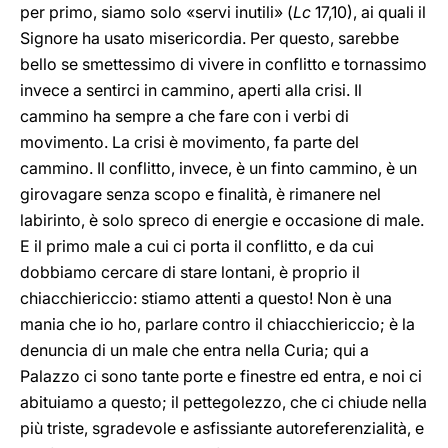
per primo, siamo solo «servi inutili» (
Lc
17,10), ai quali il
Signore ha usato misericordia. Per questo, sarebbe
bello se smettessimo di vivere in conflitto e tornassimo
invece a sentirci in cammino, aperti alla crisi. Il
cammino ha sempre a che fare con i verbi di
movimento. La crisi è movimento, fa parte del
cammino. Il conflitto, invece, è un finto cammino, è un
girovagare senza scopo e finalità, è rimanere nel
labirinto, è solo spreco di energie e occasione di male.
E il primo male a cui ci porta il conflitto, e da cui
dobbiamo cercare di stare lontani, è proprio il
chiacchiericcio: stiamo attenti a questo! Non è una
mania che io ho, parlare contro il chiacchiericcio; è la
denuncia di un male che entra nella Curia; qui a
Palazzo ci sono tante porte e finestre ed entra, e noi ci
abituiamo a questo; il pettegolezzo, che ci chiude nella
più triste, sgradevole e asfissiante autoreferenzialità, e