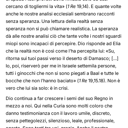
cercano di togliermi la vita» (
1 Re
19,14). E quante volte
anche le nostre analisi ecclesiali sembrano racconti
senza speranza. Una lettura della realtà senza
speranza non si può chiamare realistica. La speranza
dà alle nostre analisi ciò che tante volte i nostri sguardi
miopi sono incapaci di percepire. Dio risponde ad Elia
che la realtà non è così come l’ha percepita lui: «Su,
ritorna sui tuoi passi verso il deserto di Damasco; […]
Io, poi, riserverò per me in Israele settemila persone,
tutti i ginocchi che non si sono piegati a Baal e tutte le
bocche che non l’hanno baciato» (
1 Re
19,15.18). Non è
vero che lui sia solo: è in crisi.
Dio continua a far crescere i semi del suo Regno in
mezzo a noi. Qui nella Curia sono molti coloro che
danno testimonianza con il lavoro umile, discreto,
senza pettegolezzi, silenzioso, leale, professionale,