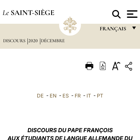
Le
SAINT-SIÈGE
FRANÇAIS
DISCOURS
2020
DÉCEMBRE
FRANÇAIS
ENGLISH
ITALIANO
PORTUGUÊS
ESPAÑOL
DE
-
EN
-
ES
-
FR
-
IT
-
PT
DEUTSCH
POLSKI
العربيّة
DISCOURS DU PAPE FRANÇOIS
AUX ÉTUDIANTS DE LANGUE ALLEMANDE DU
中文