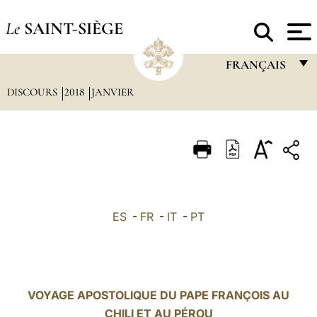
Le
SAINT-SIÈGE
FRANÇAIS
DISCOURS
2018
JANVIER
FRANÇAIS
ENGLISH
ITALIANO
PORTUGUÊS
ESPAÑOL
ES
-
FR
-
IT
-
PT
DEUTSCH
POLSKI
العربيّة
VOYAGE APOSTOLIQUE DU PAPE FRANÇOIS AU
CHILI ET AU PÉROU
中文