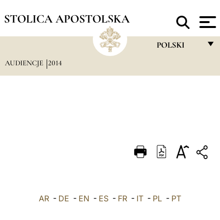
STOLICA APOSTOLSKA
POLSKI
AUDIENCJE
2014
FRANÇAIS
ENGLISH
ITALIANO
PORTUGUÊS
ESPAÑOL
DEUTSCH
POLSKI
AR
-
DE
-
EN
-
ES
-
FR
-
IT
-
PL
العربيّة
-
PT
中文