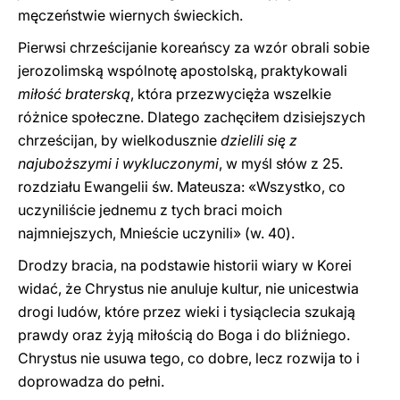
męczeństwie wiernych świeckich.
Pierwsi chrześcijanie koreańscy za wzór obrali sobie
jerozolimską wspólnotę apostolską, praktykowali
miłość braterską
, która przezwycięża wszelkie
różnice społeczne. Dlatego zachęciłem dzisiejszych
chrześcijan, by wielkodusznie
dzielili się z
najuboższymi i wykluczonymi
, w myśl słów z 25.
rozdziału Ewangelii św. Mateusza: «Wszystko, co
uczyniliście jednemu z tych braci moich
najmniejszych, Mnieście uczynili» (w. 40).
Drodzy bracia, na podstawie historii wiary w Korei
widać, że Chrystus nie anuluje kultur, nie unicestwia
drogi ludów, które przez wieki i tysiąclecia szukają
prawdy oraz żyją miłością do Boga i do bliźniego.
Chrystus nie usuwa tego, co dobre, lecz rozwija to i
doprowadza do pełni.