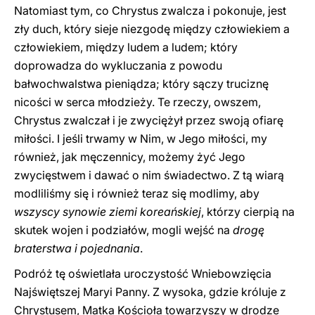
Natomiast tym, co Chrystus zwalcza i pokonuje, jest
zły duch, który sieje niezgodę między człowiekiem a
człowiekiem, między ludem a ludem; który
doprowadza do wykluczania z powodu
bałwochwalstwa pieniądza; który sączy truciznę
nicości w serca młodzieży. Te rzeczy, owszem,
Chrystus zwalczał i je zwyciężył przez swoją ofiarę
miłości. I jeśli trwamy w Nim, w Jego miłości, my
również, jak męczennicy, możemy żyć Jego
zwycięstwem i dawać o nim świadectwo. Z tą wiarą
modliliśmy się i również teraz się modlimy, aby
wszyscy synowie ziemi koreańskiej
, którzy cierpią na
skutek wojen i podziałów, mogli wejść na
drogę
braterstwa i pojednania
.
Podróż tę oświetlała uroczystość Wniebowzięcia
Najświętszej Maryi Panny. Z wysoka, gdzie króluje z
Chrystusem, Matka Kościoła towarzyszy w drodze