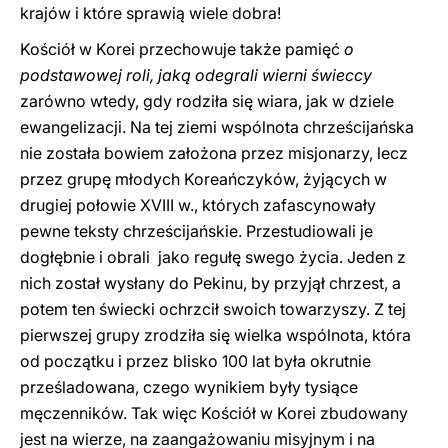
krajów i które sprawią wiele dobra!
Kościół w Korei przechowuje także pamięć
o
podstawowej roli, jaką odegrali wierni świeccy
zarówno wtedy, gdy rodziła się wiara, jak w dziele
ewangelizacji. Na tej ziemi wspólnota chrześcijańska
nie została bowiem założona przez misjonarzy, lecz
przez grupę młodych Koreańczyków, żyjących w
drugiej połowie XVIII w., których zafascynowały
pewne teksty chrześcijańskie. Przestudiowali je
dogłębnie i obrali jako regułę swego życia. Jeden z
nich został wysłany do Pekinu, by przyjął chrzest, a
potem ten świecki ochrzcił swoich towarzyszy. Z tej
pierwszej grupy zrodziła się wielka wspólnota, która
od początku i przez blisko 100 lat była okrutnie
prześladowana, czego wynikiem były tysiące
męczenników. Tak więc Kościół w Korei zbudowany
jest na wierze, na zaangażowaniu misyjnym i na