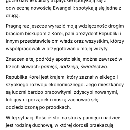
gdzie dawne kultury azjatyckie spotykają się z
odwieczną nowością Ewangelii: spotykają się jedne z
drugą.
Pragnę raz jeszcze wyrazić moją wdzięczność drogim
braciom biskupom z Korei, pani prezydent Republiki i
innym przedstawicielom władz oraz wszystkim, którzy
współpracowali w przygotowaniu mojej wizyty.
Znaczenie tej podróży apostolskiej można zawrzeć w
trzech słowach:
pamięć, nadzieja, świadectwo
.
Republika Korei jest krajem, który zaznał wielkiego i
szybkiego rozwoju ekonomicznego. Jego mieszkańcy
są ludźmi bardzo pracowitymi, zdyscyplinowanymi,
lubiącymi porządek i muszą zachować siłę
odziedziczoną po przodkach.
W tej sytuacji Kościół stoi na straży pamięci i nadziei:
jest rodziną duchową, w której dorośli przekazują