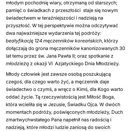
młodym pochodnię wiary, otrzymaną od starszych;
pamięć o świadkach z przeszłości staje się nowym
świadectwem w teraźniejszości i nadzieją na
przyszłość. W tej perspektywie można odczytywać
dwa najważniejsze wydarzenia tej podróży:
beatyfikację 124 męczenników koreańskich
, którzy
dołączają do grona męczenników kanonizowanych 30
lat temu przez św. Jana Pawła II; oraz spotkanie z
młodzieżą
z okazji VI Azjatyckiego Dnia Młodzieży.
Młody człowiek jest zawsze osobą poszukującą
czegoś, dla czego warto żyć, a męczennik daje
świadectwo o czymś, a wręcz o Kimś, dla Kogo warto
oddać życie. Tą rzeczywistością jest Miłość Boga,
która wcieliła się w Jezusie, Świadku Ojca. W dwóch
momentach podróży, poświęconych młodzieży, Duch
zmartwychwstałego Pana napełnił nas radością i
nadzieją, które młodzi ludzie zaniosą do swoich