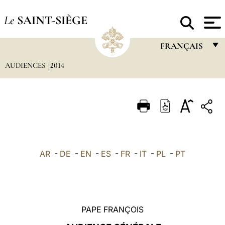
Le
SAINT-SIÈGE
FRANÇAIS
AUDIENCES
2014
FRANÇAIS
ENGLISH
ITALIANO
PORTUGUÊS
ESPAÑOL
AR
-
DE
-
EN
-
ES
-
FR
-
IT
-
PL
-
PT
DEUTSCH
POLSKI
العربيّة
PAPE FRANÇOIS
中文