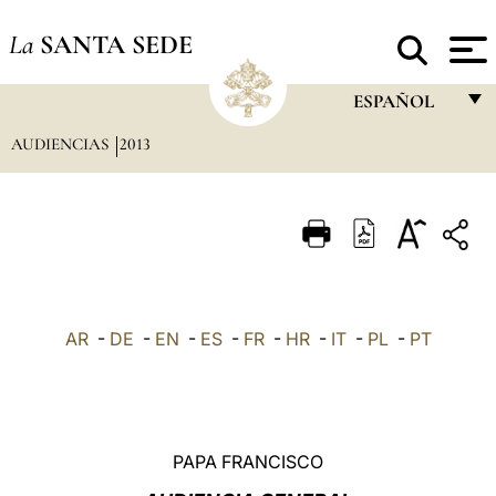
La
SANTA SEDE
ESPAÑOL
AUDIENCIAS
2013
FRANÇAIS
ENGLISH
ITALIANO
PORTUGUÊS
ESPAÑOL
AR
-
DE
-
EN
-
ES
-
FR
-
HR
-
IT
-
PL
-
PT
DEUTSCH
POLSKI
العربيّة
PAPA FRANCISCO
中文